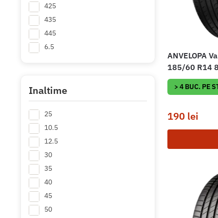
425
435
445
6.5
ANVELOPA Va
8.5
185/60 R14 
9.5
> 4 BUC. PE 
31
Inaltime
33
25
190
lei
35
+ Mai multe
10.5
12.5
30
35
40
45
50