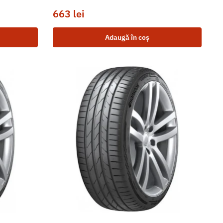
663
lei
Adaugă în coș