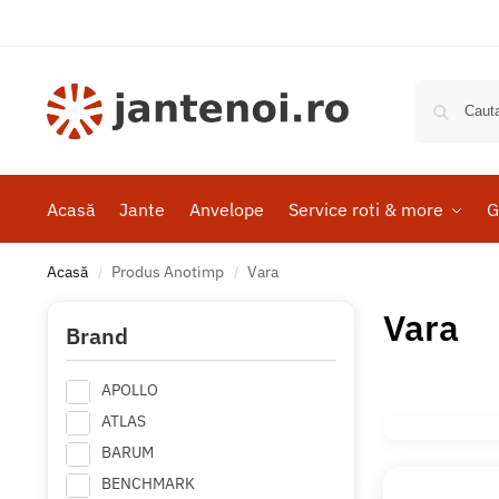
Acasă
Jante
Anvelope
Service roti & more
G
Acasă
Produs Anotimp
Vara
/
/
Vara
Brand
APOLLO
ATLAS
BARUM
BENCHMARK