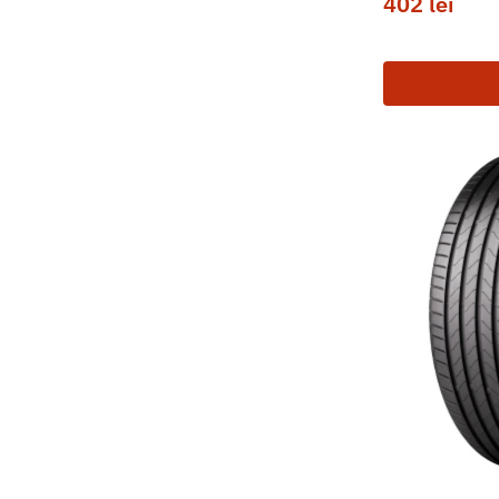
402
lei