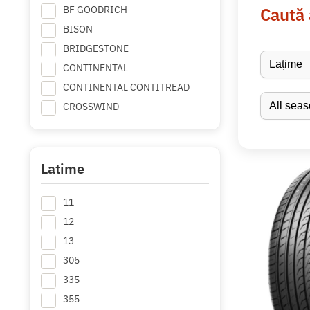
BF GOODRICH
Caută
BISON
BRIDGESTONE
CONTINENTAL
CONTINENTAL CONTITREAD
CROSSWIND
DEBICA
DIPLOMAT Made by GOODYEAR
DUNLOP
Latime
FALKEN
11
FEDERAL
+ Mai multe
12
13
305
335
355