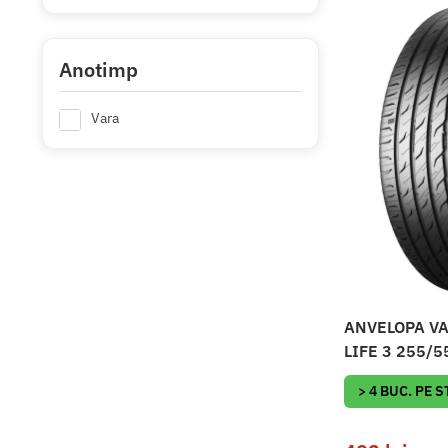
15C
16
16C
Anotimp
17
Vara
17.5
+ Mai multe
ANVELOPA VA
LIFE 3 255/5
> 4 BUC. PE 