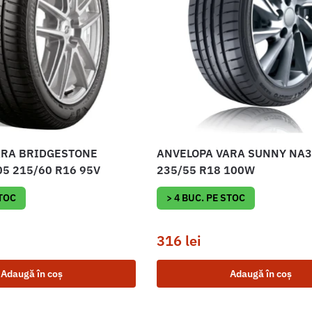
ARA BRIDGESTONE
ANVELOPA VARA SUNNY NA
5 215/60 R16 95V
235/55 R18 100W
STOC
> 4 BUC. PE STOC
316
lei
Adaugă în coș
Adaugă în coș