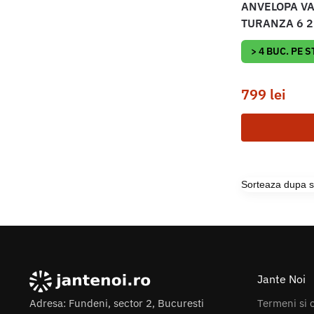
ANVELOPA V
TURANZA 6 2
> 4 BUC. PE 
799
lei
Jante Noi
Termeni si c
Adresa: Fundeni, sector 2, Bucuresti