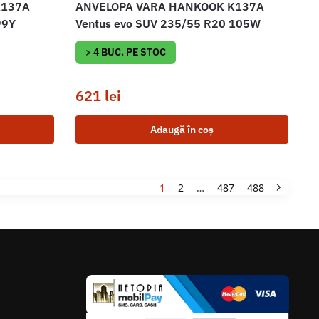
K137A
ANVELOPA VARA HANKOOK K137A
99Y
Ventus evo SUV 235/55 R20 105W
> 4 BUC. PE STOC
621
lei
Adaugă în coș
1
2
…
487
488