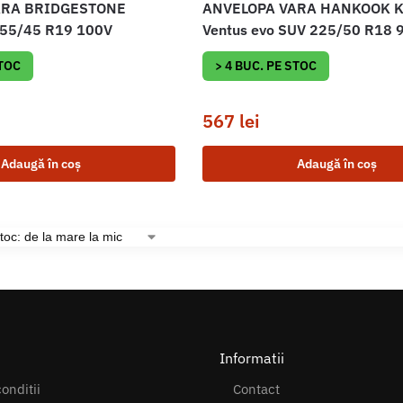
ARA BRIDGESTONE
ANVELOPA VARA HANKOOK 
55/45 R19 100V
Ventus evo SUV 225/50 R18 
STOC
> 4 BUC. PE STOC
567
lei
Adaugă în coș
Adaugă în coș
Informatii
onditii
Contact