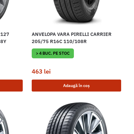
K127
ANVELOPA VARA PIRELLI CARRIER
98Y
205/75 R16C 110/108R
> 4 BUC. PE STOC
463
lei
Adaugă în coș