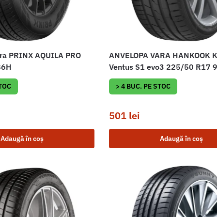
ra PRINX AQUILA PRO
ANVELOPA VARA HANKOOK 
86H
Ventus S1 evo3 225/50 R17 
STOC
> 4 BUC. PE STOC
501
lei
Adaugă în coș
Adaugă în coș