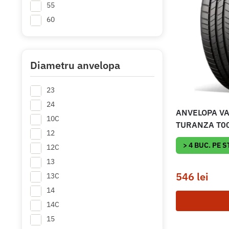
55
60
65
70
80
Diametru anvelopa
75
23
85
24
ANVELOPA V
10C
TURANZA T00
12
> 4 BUC. PE 
12C
13
546
lei
13C
14
14C
15