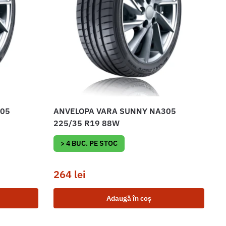
305
ANVELOPA VARA SUNNY NA305
225/35 R19 88W
> 4 BUC. PE STOC
264
lei
Adaugă în coș