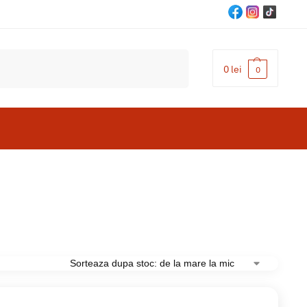
Cautare
0
lei
0