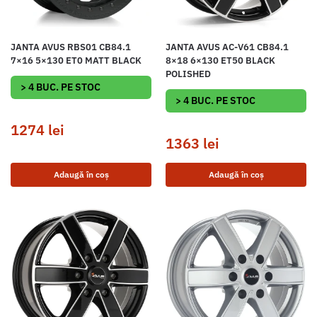
JANTA AVUS RBS01 CB84.1
JANTA AVUS AC-V61 CB84.1
7×16 5×130 ET0 MATT BLACK
8×18 6×130 ET50 BLACK
POLISHED
> 4 BUC. PE STOC
> 4 BUC. PE STOC
1274
lei
1363
lei
Adaugă în coș
Adaugă în coș