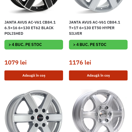
JANTA AVUS AC-V61 CB84.1
JANTA AVUS AC-V61 CB84.1
6.5×16 6×130 ET62 BLACK
7×17 6×130 ET50 HYPER
POLISHED
SILVER
> 4 BUC. PE STOC
> 4 BUC. PE STOC
1079
lei
1176
lei
Adaugă în coș
Adaugă în coș