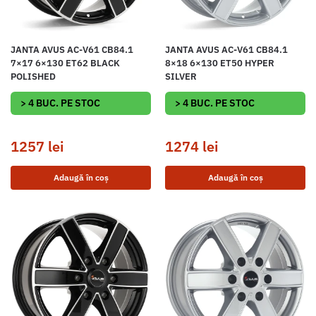
JANTA AVUS AC-V61 CB84.1
JANTA AVUS AC-V61 CB84.1
7×17 6×130 ET62 BLACK
8×18 6×130 ET50 HYPER
POLISHED
SILVER
> 4 BUC. PE STOC
> 4 BUC. PE STOC
1257
lei
1274
lei
Adaugă în coș
Adaugă în coș