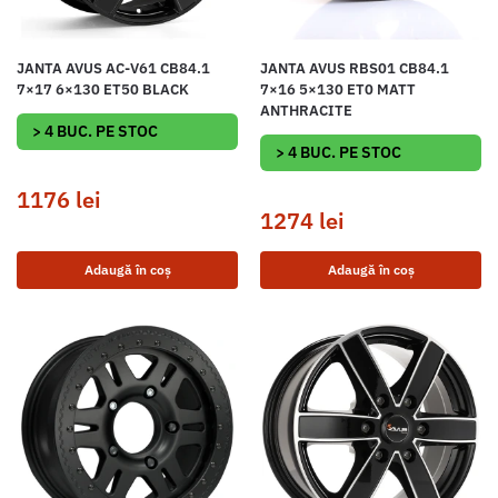
JANTA AVUS AC-V61 CB84.1
JANTA AVUS RBS01 CB84.1
7×17 6×130 ET50 BLACK
7×16 5×130 ET0 MATT
ANTHRACITE
> 4 BUC. PE STOC
> 4 BUC. PE STOC
1176
lei
1274
lei
Adaugă în coș
Adaugă în coș