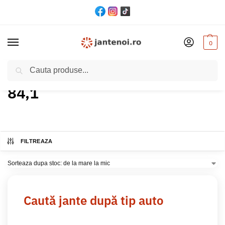
0
Cautare
Acasă
Produs CB (gaură centrală)
84,1
/
/
84,1
FILTREAZA
Caută jante după tip auto