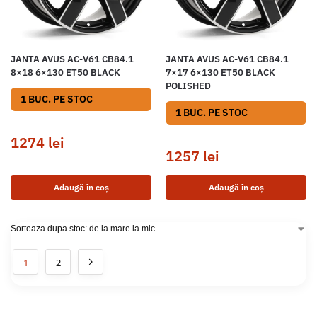
JANTA AVUS AC-V61 CB84.1
JANTA AVUS AC-V61 CB84.1
8×18 6×130 ET50 BLACK
7×17 6×130 ET50 BLACK
POLISHED
1 BUC. PE STOC
1 BUC. PE STOC
1274
lei
1257
lei
Adaugă în coș
Adaugă în coș
1
2