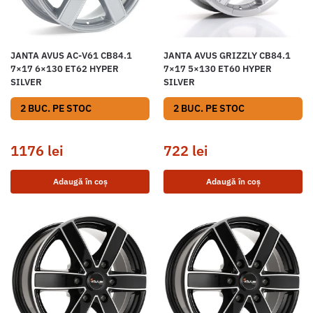
JANTA AVUS AC-V61 CB84.1
JANTA AVUS GRIZZLY CB84.1
7×17 6×130 ET62 HYPER
7×17 5×130 ET60 HYPER
SILVER
SILVER
2 BUC. PE STOC
2 BUC. PE STOC
1176
lei
722
lei
Adaugă în coș
Adaugă în coș