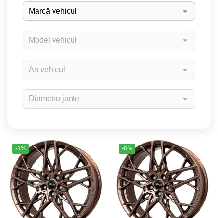
-8%
-8%