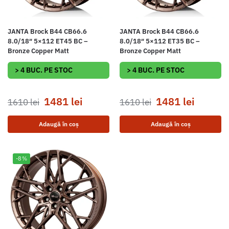
JANTA Brock B44 CB66.6
JANTA Brock B44 CB66.6
8.0/18″ 5×112 ET45 BC –
8.0/18″ 5×112 ET35 BC –
Bronze Copper Matt
Bronze Copper Matt
> 4 BUC. PE STOC
> 4 BUC. PE STOC
1481
lei
1481
lei
1610
lei
1610
lei
Adaugă în coș
Adaugă în coș
-8%