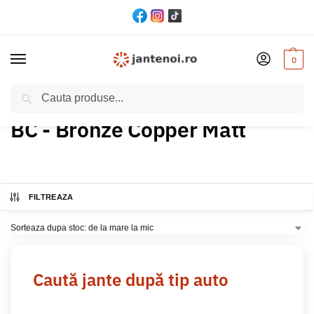
0
Cautare
Acasă
Produs Culoare
BC - Bronze Copper Matt
/
/
BC - Bronze Copper Matt
FILTREAZA
Caută jante după tip auto