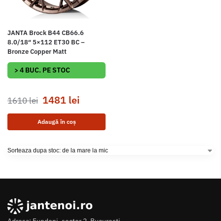
JANTA Brock B44 CB66.6
8.0/18″ 5×112 ET30 BC –
Bronze Copper Matt
> 4 BUC. PE STOC
1481
lei
1610
lei
Adaugă în coș
Adresa: Fundeni, sector 2, Bucuresti