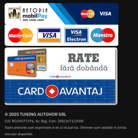
© 2025 TUNING AUTOHOR SRL
CUI: RO24577376, Nr. Reg. Com: J08/2672/2008
Toate preturile sunt exprimate in lei si includ tva. Ofertele sunt valabile in limita
stocului disponibil.