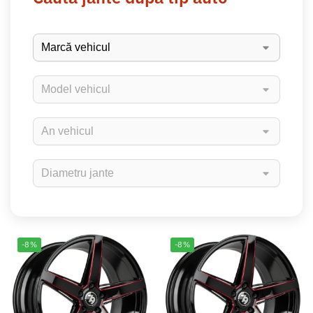
-8%
-8%