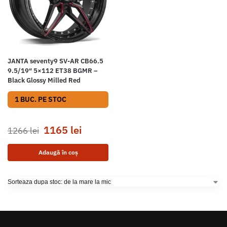
JANTA seventy9 SV-AR CB66.5
9.5/19″ 5×112 ET38 BGMR –
Black Glossy Milled Red
1 BUC. PE STOC
1165
lei
1266
lei
Adaugă în coș