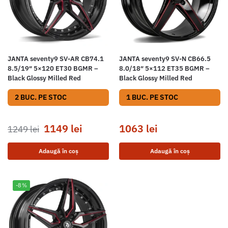
JANTA seventy9 SV-AR CB74.1
JANTA seventy9 SV-N CB66.5
8.5/19″ 5×120 ET30 BGMR –
8.0/18″ 5×112 ET35 BGMR –
Black Glossy Milled Red
Black Glossy Milled Red
2 BUC. PE STOC
1 BUC. PE STOC
1149
lei
1063
lei
1249
lei
Adaugă în coș
Adaugă în coș
-8%