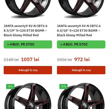
JANTA seventy9 SV-N CB72.6
JANTA seventy9 SV-N CB72.6
8.5/19″ 5×120 ET30 BGMR –
8.0/18″ 5×120 ET30 BGMR –
Black Glossy Milled Red
Black Glossy Milled Red
> 4 BUC. PE STOC
> 4 BUC. PE STOC
1057
lei
972
lei
1148
lei
1056
lei
Adaugă în coș
Adaugă în coș
-8%
-8%