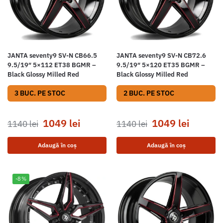
JANTA seventy9 SV-N CB66.5
JANTA seventy9 SV-N CB72.6
9.5/19″ 5×112 ET38 BGMR –
9.5/19″ 5×120 ET35 BGMR –
Black Glossy Milled Red
Black Glossy Milled Red
3 BUC. PE STOC
2 BUC. PE STOC
1049
lei
1049
lei
1140
lei
1140
lei
Adaugă în coș
Adaugă în coș
-8%