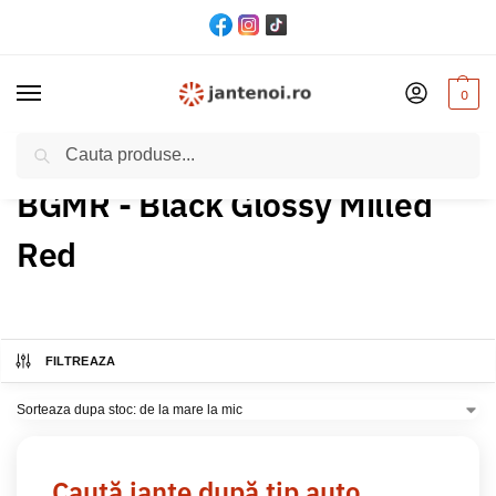
0
Cautare
Acasă
Produs Culoare
BGMR - Black Glossy Milled Red
/
/
BGMR - Black Glossy Milled
Red
FILTREAZA
Caută jante după tip auto