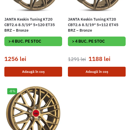
JANTA Keskin Tuning KT20
JANTA Keskin Tuning KT20
CB72.6 8.5/19″ 5×120 ET35
CB72.6 8.5/19″ 5×112 ET45
BRZ – Bronze
BRZ – Bronze
> 4 BUC. PE STOC
> 4 BUC. PE STOC
1256
lei
1188
lei
1291
lei
Adaugă în coș
Adaugă în coș
-8%