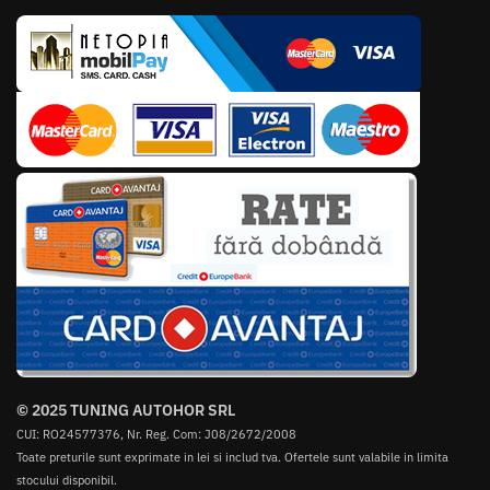
© 2025 TUNING AUTOHOR SRL
CUI: RO24577376, Nr. Reg. Com: J08/2672/2008
Toate preturile sunt exprimate in lei si includ tva. Ofertele sunt valabile in limita
stocului disponibil.