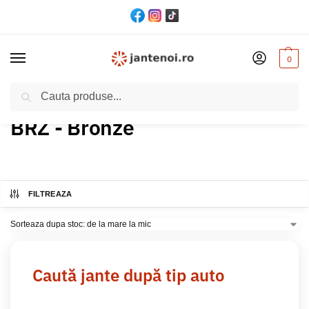
0
Cautare
Acasă
Produs Culoare
BRZ - Bronze
/
/
BRZ - Bronze
FILTREAZA
Caută jante după tip auto