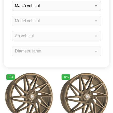
-8%
-8%