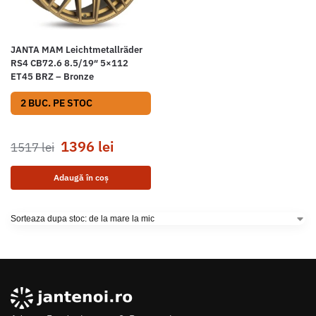
JANTA MAM Leichtmetallräder
RS4 CB72.6 8.5/19″ 5×112
ET45 BRZ – Bronze
2 BUC. PE STOC
1396
lei
1517
lei
Adaugă în coș