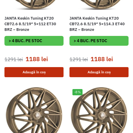
JANTA Keskin Tuning KT20
JANTA Keskin Tuning KT20
CB72.6 8.5/19″ 5×112 ET30
CB72.6 8.5/19″ 5×114.3 ET40
BRZ – Bronze
BRZ – Bronze
> 4 BUC. PE STOC
> 4 BUC. PE STOC
1188
lei
1188
lei
1291
lei
1291
lei
Adaugă în coș
Adaugă în coș
-8%