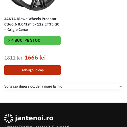
JANTA Diewe Wheels Predator
CB66.6 8.0/19″ 5×112 ET35 GC
– Grigio Corse
> 4 BUC. PE STOC
1666
lei
1811
lei
Adaugă în coș
Adresa: Fundeni, sector 2, Bucuresti