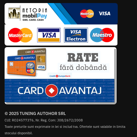
© 2025 TUNING AUTOHOR SRL
CUI: RO24577376, Nr. Reg. Com: J08/2672/2008
Toate preturile sunt exprimate in lei si includ tva. Ofertele sunt valabile in limita
stocului disponibil.