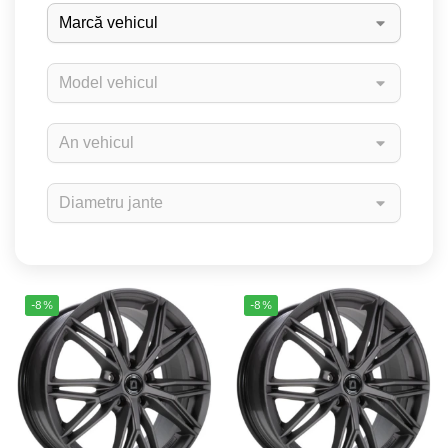
-8%
-8%