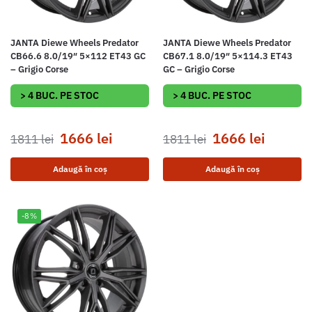
JANTA Diewe Wheels Predator
JANTA Diewe Wheels Predator
CB66.6 8.0/19″ 5×112 ET43 GC
CB67.1 8.0/19″ 5×114.3 ET43
– Grigio Corse
GC – Grigio Corse
> 4 BUC. PE STOC
> 4 BUC. PE STOC
1666
lei
1666
lei
1811
lei
1811
lei
Adaugă în coș
Adaugă în coș
-8%