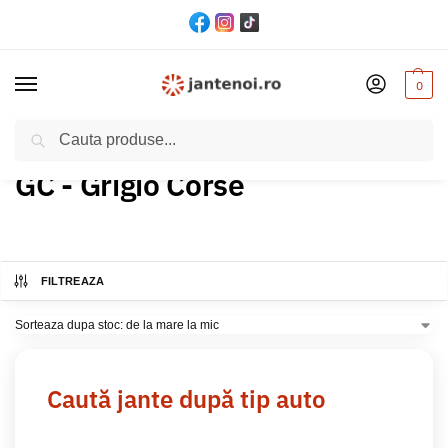
0
Cautare
Acasă
Produs Culoare
GC - Grigio Corse
/
/
GC - Grigio Corse
FILTREAZA
Caută jante după tip auto