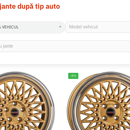
jante după tip auto
 VEHICUL
-8%