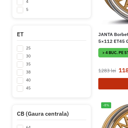
4
5
ET
JANTA Borbet
5×112 ET45 G
25
> 4 BUC. PE 
30
35
11
1283
lei
38
40
45
-8%
CB (Gaura centrala)
64