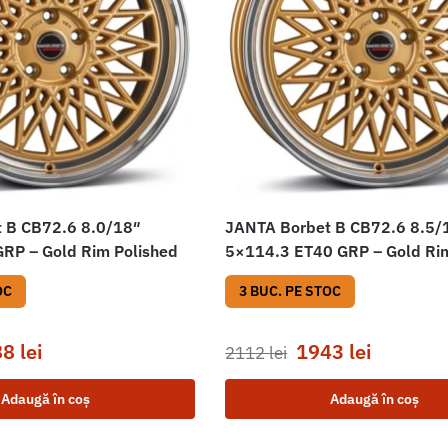
 B CB72.6 8.0/18″
JANTA Borbet B CB72.6 8.5/
RP – Gold Rim Polished
5×114.3 ET40 GRP – Gold Ri
OC
3 BUC. PE STOC
88
lei
1943
lei
2112
lei
Adaugă în coș
Adaugă în coș