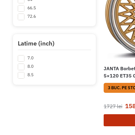
66.5
72.6
Latime (inch)
7.0
8.0
JANTA Borbet
8.5
5×120 ET35 G
3 BUC. PE ST
15
1727
lei