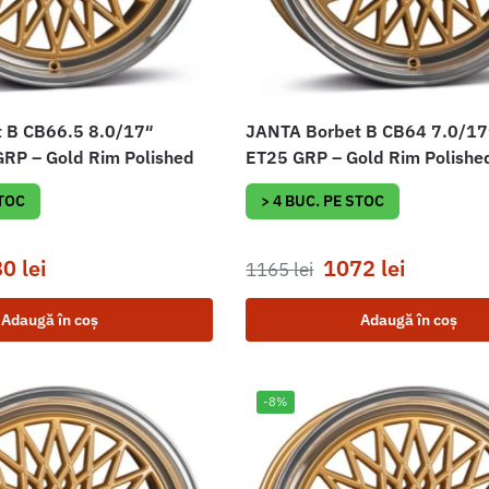
 B CB66.5 8.0/17″
JANTA Borbet B CB64 7.0/1
RP – Gold Rim Polished
ET25 GRP – Gold Rim Polishe
STOC
> 4 BUC. PE STOC
80
lei
1072
lei
1165
lei
Adaugă în coș
Adaugă în coș
-8%