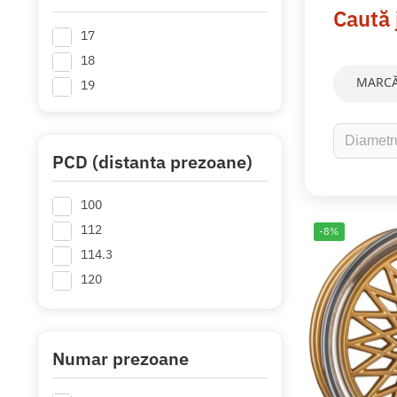
Caută 
17
18
MARCĂ
19
PCD (distanta prezoane)
100
112
-8%
114.3
120
Numar prezoane