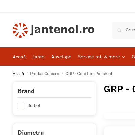
Acasă
Jante
Anvelope
Service roti & more
G
Acasă
Produs Culoare
GRP - Gold Rim Polished
/
/
GRP - 
Brand
Borbet
Diametru