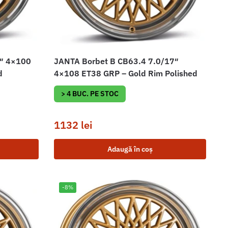
7″ 4×100
JANTA Borbet B CB63.4 7.0/17″
d
4×108 ET38 GRP – Gold Rim Polished
> 4 BUC. PE STOC
1132
lei
Adaugă în coș
-8%