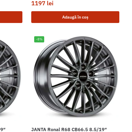
1197
lei
Adaugă în coș
-8%
19″
JANTA Ronal R68 CB66.5 8.5/19″