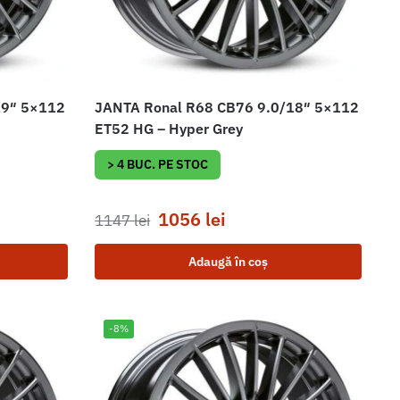
19″ 5×112
JANTA Ronal R68 CB76 9.0/18″ 5×112
ET52 HG – Hyper Grey
> 4 BUC. PE STOC
1056
lei
1147
lei
Adaugă în coș
-8%