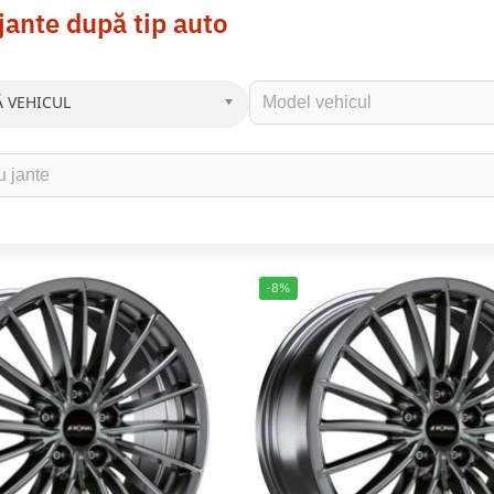
jante după tip auto
 VEHICUL
-8%