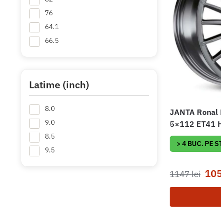
76
64.1
66.5
Latime (inch)
8.0
JANTA Ronal 
9.0
5×112 ET41 H
8.5
> 4 BUC. PE 
9.5
10
1147
lei