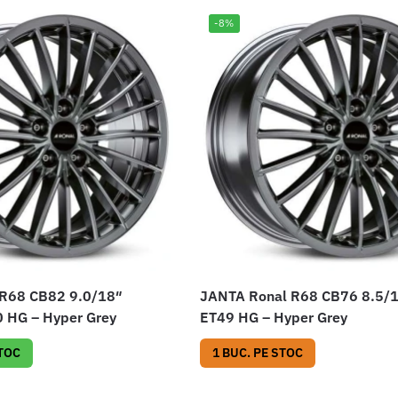
-8%
 R68 CB82 9.0/18″
JANTA Ronal R68 CB76 8.5/
 HG – Hyper Grey
ET49 HG – Hyper Grey
STOC
1 BUC. PE STOC