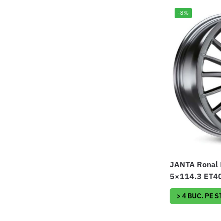
-8%
JANTA Ronal
5×114.3 ET40
> 4 BUC. PE 