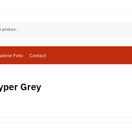
alerie Foto
Contact
yper Grey