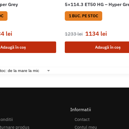
per Grey
5×114.3 ET50 HG – Hyper Gr
OC
1 BUC. PE STOC
34
lei
1134
lei
1233
lei
Adaugă în coș
Adaugă în coș
Informatii
onditii
Contact
turnare produs
Contul meu