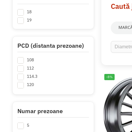
Caută 
18
19
MARCĂ
PCD (distanta prezoane)
108
112
114.3
-8%
120
Numar prezoane
5