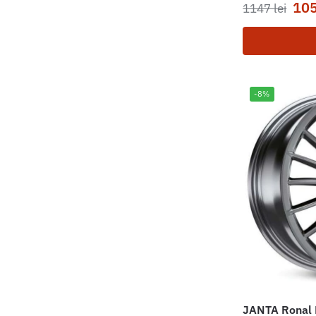
10
1147
lei
-8%
JANTA Ronal