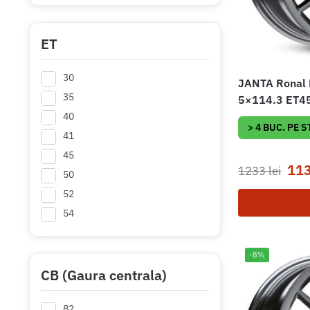
ET
30
JANTA Ronal 
35
5×114.3 ET45
40
> 4 BUC. PE 
41
45
11
1233
lei
50
52
54
-8%
CB (Gaura centrala)
82