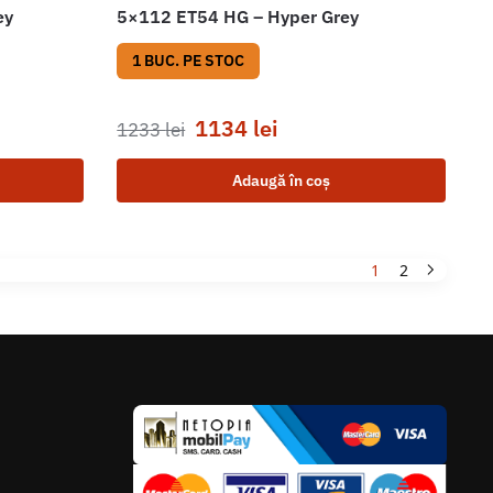
ey
5×112 ET54 HG – Hyper Grey
1 BUC. PE STOC
1134
lei
1233
lei
Adaugă în coș
1
2