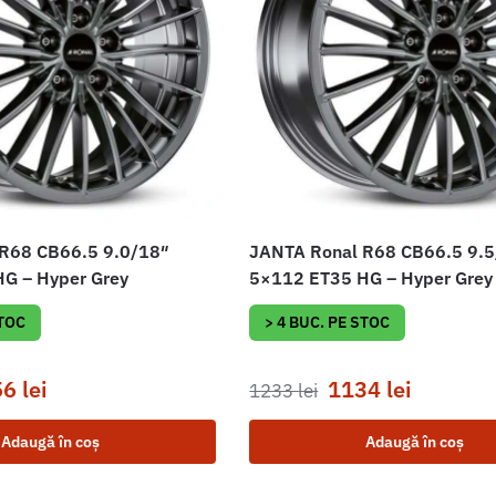
R68 CB66.5 9.0/18″
JANTA Ronal R68 CB66.5 9.
G – Hyper Grey
5×112 ET35 HG – Hyper Grey
STOC
> 4 BUC. PE STOC
56
lei
1134
lei
1233
lei
Adaugă în coș
Adaugă în coș