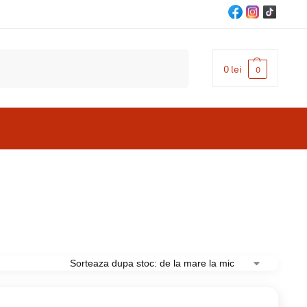
Cautare
0
lei
0