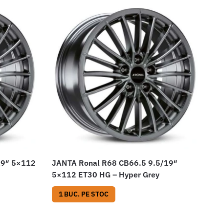
19″ 5×112
JANTA Ronal R68 CB66.5 9.5/19″
5×112 ET30 HG – Hyper Grey
1 BUC. PE STOC