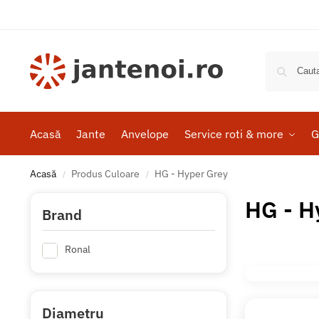
Acasă
Jante
Anvelope
Service roti & more
G
Acasă
Produs Culoare
HG - Hyper Grey
/
/
HG - H
Brand
Ronal
Diametru