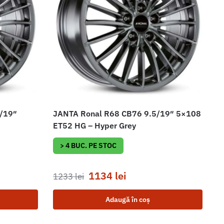
5/19″
JANTA Ronal R68 CB76 9.5/19″ 5×108
ET52 HG – Hyper Grey
> 4 BUC. PE STOC
1134
lei
1233
lei
Adaugă în coș