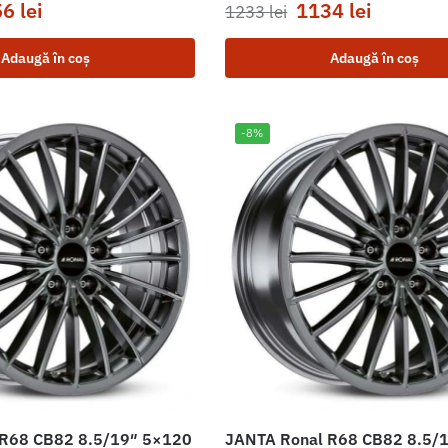
56
lei
1134
lei
1233
lei
Adaugă în coș
Adaugă în coș
-8%
 R68 CB82 8.5/19″ 5×120
JANTA Ronal R68 CB82 8.5/