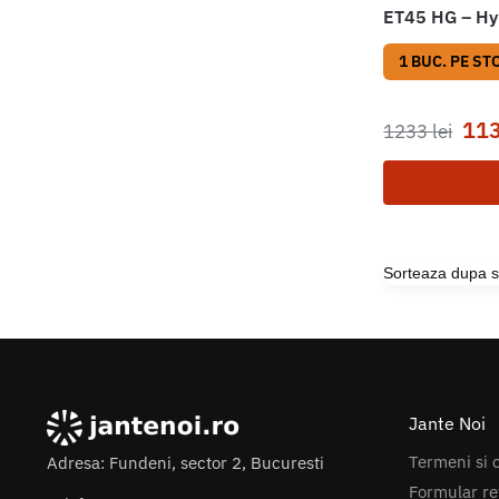
ET45 HG – Hy
1 BUC. PE ST
11
1233
lei
Jante Noi
Termeni si c
Adresa: Fundeni, sector 2, Bucuresti
Formular re