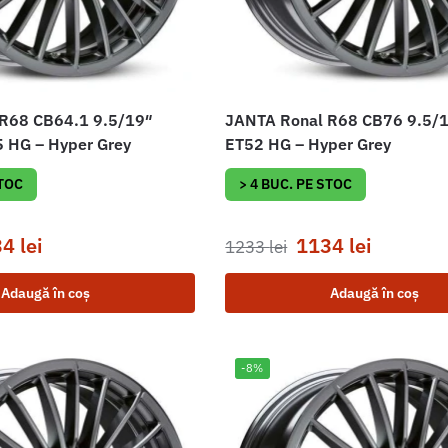
R68 CB64.1 9.5/19″
JANTA Ronal R68 CB76 9.5/
 HG – Hyper Grey
ET52 HG – Hyper Grey
STOC
> 4 BUC. PE STOC
34
lei
1134
lei
1233
lei
Adaugă în coș
Adaugă în coș
-8%