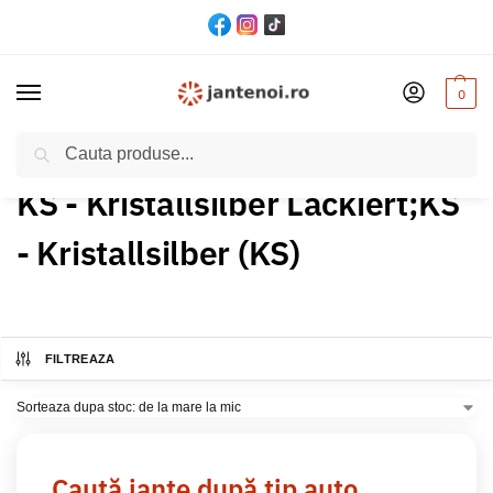
0
Cautare
Acasă
Produs Culoare
KS - Kristallsilber Lackiert;KS - Kristallsilber (KS)
/
/
KS - Kristallsilber Lackiert;KS
- Kristallsilber (KS)
FILTREAZA
Caută jante după tip auto