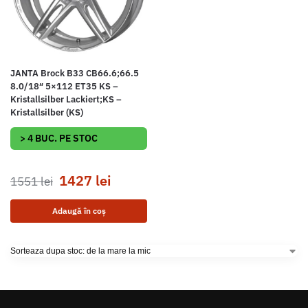
JANTA Brock B33 CB66.6;66.5
8.0/18″ 5×112 ET35 KS –
Kristallsilber Lackiert;KS –
Kristallsilber (KS)
> 4 BUC. PE STOC
1427
lei
1551
lei
Adaugă în coș