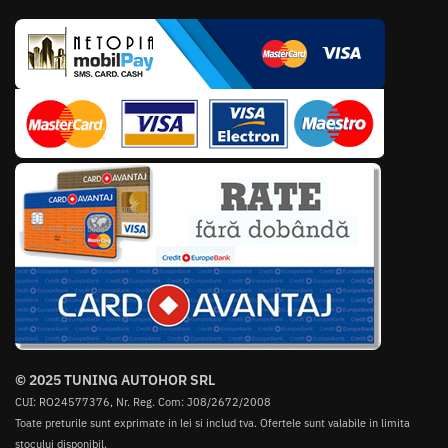
© 2025 TUNING AUTOHOR SRL
CUI: RO24577376, Nr. Reg. Com: J08/2672/2008
Toate preturile sunt exprimate in lei si includ tva. Ofertele sunt valabile in limita
stocului disponibil.