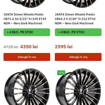
JANTA Diewe Wheels Presto
JANTA Diewe Wheels Presto
CB71.6 10.5/22″ 5×130 ET45
CB66.5 9.5/20″ 5×112 ET42
NDM – Nero Dark Machined
NDM – Nero Dark Machined
> 4 BUC. PE STOC
> 4 BUC. PE STOC
4350
lei
2595
lei
4728
lei
Adaugă în coș
Adaugă în coș
-8%