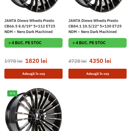
JANTA Diewe Wheels Presto
JANTA Diewe Wheels Presto
CB66.5 8.0/19″ 5×112 ET25
CB84.1 10.5/22″ 5×130 ET25
NDM – Nero Dark Machined
NDM – Nero Dark Machined
> 4 BUC. PE STOC
> 4 BUC. PE STOC
1820
lei
4350
lei
1978
lei
4728
lei
Adaugă în coș
Adaugă în coș
-8%