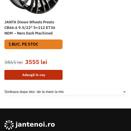
JANTA Diewe Wheels Presto
CB66.6 9.5/22″ 5×112 ET36
NDM – Nero Dark Machined
1 BUC. PE STOC
3555
lei
3865
lei
Adaugă în coș