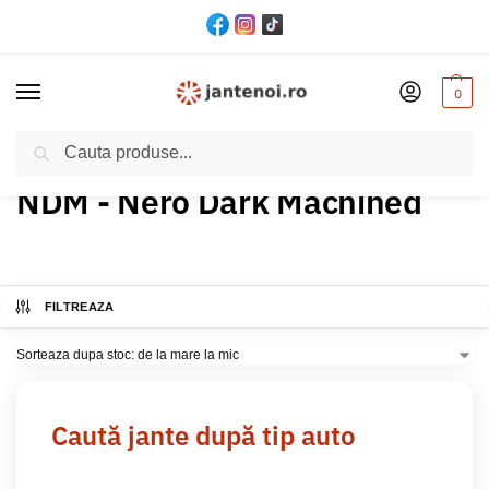
0
Cautare
Acasă
Produs Culoare
NDM - Nero Dark Machined
/
/
NDM - Nero Dark Machined
FILTREAZA
Caută jante după tip auto