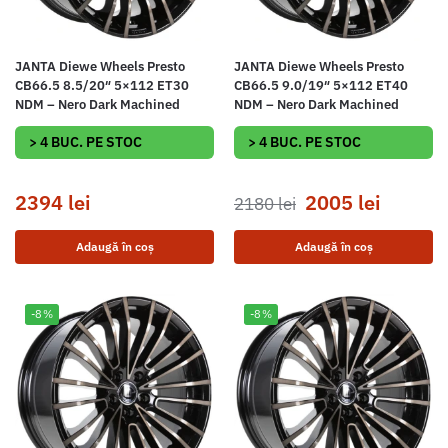
JANTA Diewe Wheels Presto
JANTA Diewe Wheels Presto
CB66.5 8.5/20″ 5×112 ET30
CB66.5 9.0/19″ 5×112 ET40
NDM – Nero Dark Machined
NDM – Nero Dark Machined
> 4 BUC. PE STOC
> 4 BUC. PE STOC
2394
lei
2005
lei
2180
lei
Adaugă în coș
Adaugă în coș
-8%
-8%