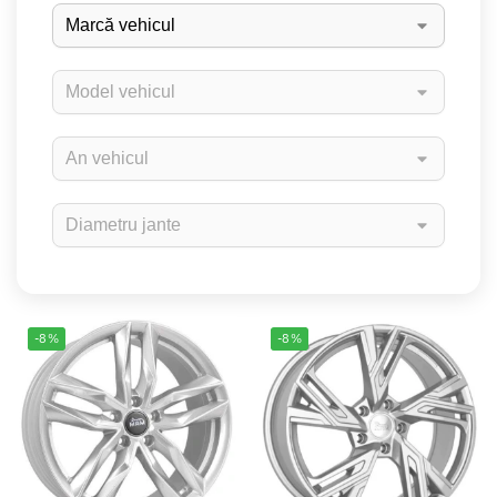
-8%
-8%