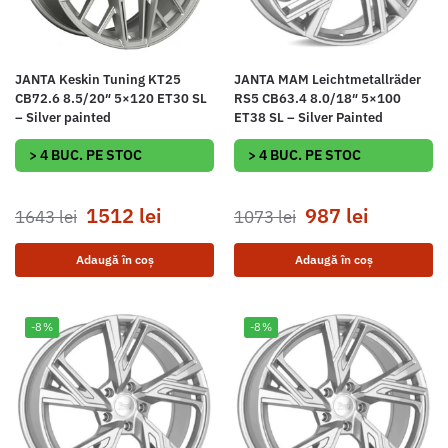
JANTA Keskin Tuning KT25
JANTA MAM Leichtmetallräder
CB72.6 8.5/20″ 5×120 ET30 SL
RS5 CB63.4 8.0/18″ 5×100
– Silver painted
ET38 SL – Silver Painted
> 4 BUC. PE STOC
> 4 BUC. PE STOC
1512
lei
987
lei
1643
lei
1073
lei
Adaugă în coș
Adaugă în coș
-8%
-8%