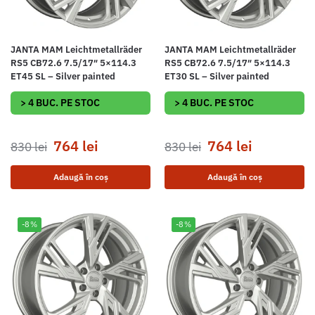
JANTA MAM Leichtmetallräder
JANTA MAM Leichtmetallräder
RS5 CB72.6 7.5/17″ 5×114.3
RS5 CB72.6 7.5/17″ 5×114.3
ET45 SL – Silver painted
ET30 SL – Silver painted
> 4 BUC. PE STOC
> 4 BUC. PE STOC
764
lei
764
lei
830
lei
830
lei
Adaugă în coș
Adaugă în coș
-8%
-8%