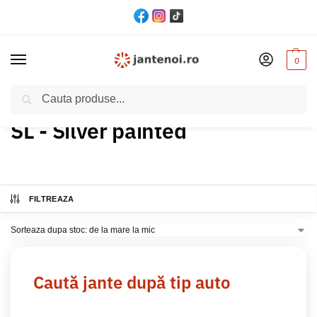
0
Cautare
Acasă
Produs Culoare
SL - Silver painted
/
/
SL - Silver painted
FILTREAZA
Caută jante după tip auto