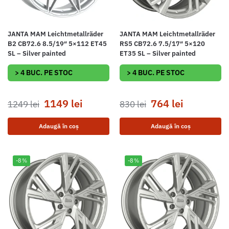
JANTA MAM Leichtmetallräder
JANTA MAM Leichtmetallräder
B2 CB72.6 8.5/19″ 5×112 ET45
RS5 CB72.6 7.5/17″ 5×120
SL – Silver painted
ET35 SL – Silver painted
> 4 BUC. PE STOC
> 4 BUC. PE STOC
1149
lei
764
lei
1249
lei
830
lei
Adaugă în coș
Adaugă în coș
-8%
-8%