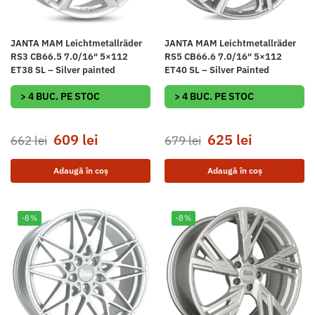
JANTA MAM Leichtmetallräder
JANTA MAM Leichtmetallräder
RS3 CB66.5 7.0/16″ 5×112
RS5 CB66.6 7.0/16″ 5×112
ET38 SL – Silver painted
ET40 SL – Silver Painted
> 4 BUC. PE STOC
> 4 BUC. PE STOC
609
lei
625
lei
662
lei
679
lei
Adaugă în coș
Adaugă în coș
-8%
-8%