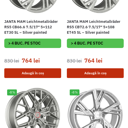
JANTA MAM Leichtmetallräder
JANTA MAM Leichtmetallräder
RS5 CB66.6 7.5/17″ 5×112
RS5 CB72.6 7.5/17″ 5×108
ET30 SL – Silver painted
ET45 SL – Silver painted
> 4 BUC. PE STOC
> 4 BUC. PE STOC
764
lei
764
lei
830
lei
830
lei
Adaugă în coș
Adaugă în coș
-8%
-8%