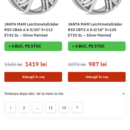
JANTA MAM Leichtmetallräder
JANTA MAM Leichtmetallräder
RS5 CB66.6 8.5/20″ 5×112
RS5 CB72.6 8.0/18″ 5×120
ET42 SL – Silver Painted
ET35 SL – Silver Painted
> 4 BUC. PE STOC
> 4 BUC. PE STOC
1419
lei
987
lei
1543
lei
1073
lei
Adaugă în coș
Adaugă în coș
1
2
…
12
13