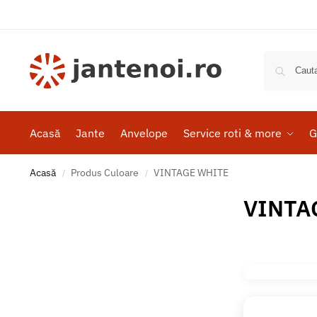
Acasă
Jante
Anvelope
Service roti & more
G
Acasă
Produs Culoare
VINTAGE WHITE
/
/
VINTA