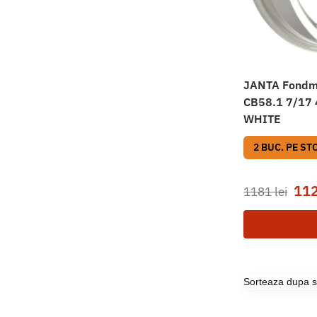
JANTA Fondm
CB58.1 7/17
WHITE
2 BUC. PE ST
11
1181
lei