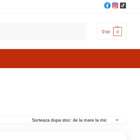
Cautare
0
lei
0