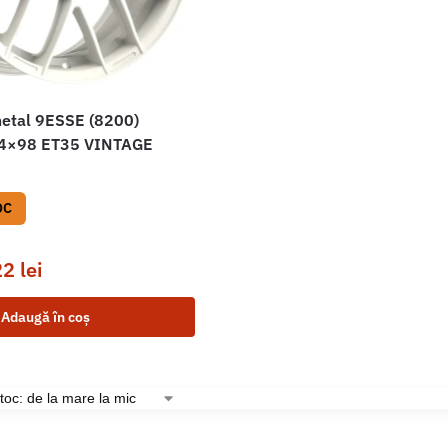
etal 9ESSE (8200)
 4×98 ET35 VINTAGE
OC
22
lei
Adaugă în coș