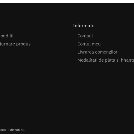
Informatii
onditii
Contact
turnare produs
Contul meu
Livrarea comenzilor
Modalitati de plata si finant
tocului disponibil.