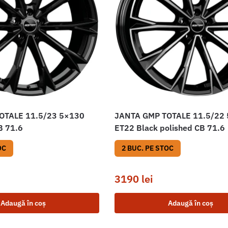
OTALE 11.5/23 5×130
JANTA GMP TOTALE 11.5/22
B 71.6
ET22 Black polished CB 71.6
OC
2 BUC. PE STOC
3190
lei
Adaugă în coș
Adaugă în coș