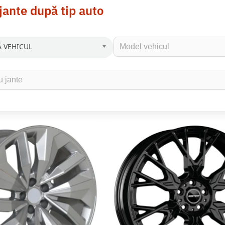
jante după tip auto
 VEHICUL