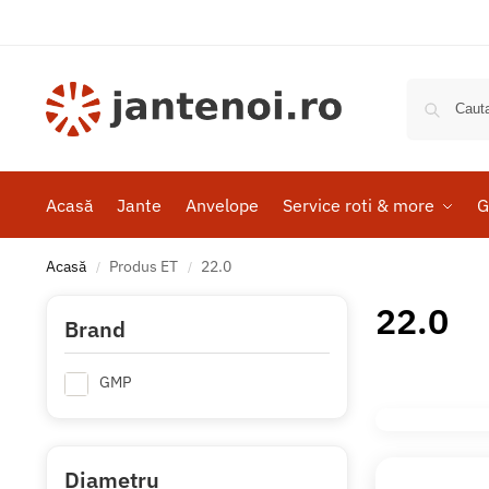
Acasă
Jante
Anvelope
Service roti & more
G
Acasă
Produs ET
22.0
/
/
22.0
Brand
GMP
Diametru