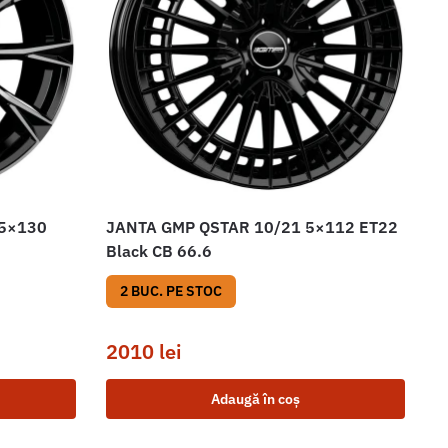
 5×130
JANTA GMP QSTAR 10/21 5×112 ET22
Black CB 66.6
2 BUC. PE STOC
2010
lei
Adaugă în coș