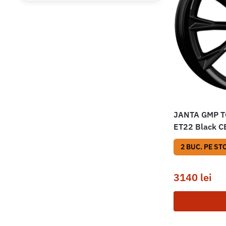
JANTA GMP T
ET22 Black C
2 BUC. PE ST
3140
lei