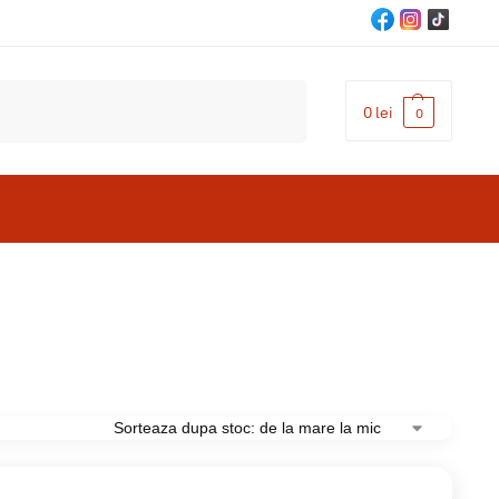
Cautare
0
lei
0