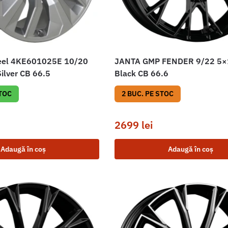
neel 4KE601025E 10/20
JANTA GMP FENDER 9/22 5×
ilver CB 66.5
Black CB 66.6
STOC
2 BUC. PE STOC
2699
lei
Adaugă în coș
Adaugă în coș