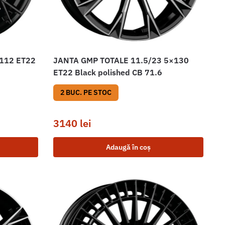
112 ET22
JANTA GMP TOTALE 11.5/23 5×130
ET22 Black polished CB 71.6
2 BUC. PE STOC
3140
lei
Adaugă în coș