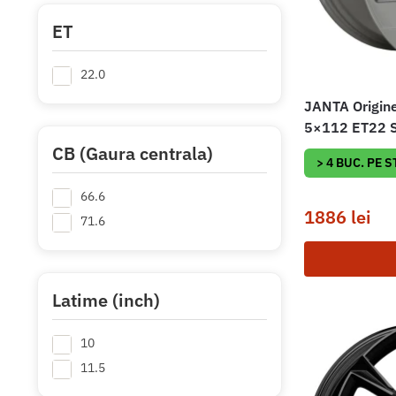
ET
22.0
JANTA Origi
5×112 ET22 S
CB (Gaura centrala)
> 4 BUC. PE 
66.6
1886
lei
71.6
Latime (inch)
10
11.5