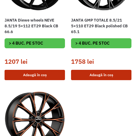
JANTA Diewe wheels NEVE
JANTA GMP TOTALE 8.5/21
8.5/19 5×112 ET29 Black CB
5×110 ET29 Black polished CB
66.6
65.1
> 4 BUC. PE STOC
> 4 BUC. PE STOC
1207
lei
1758
lei
Adaugă în coș
Adaugă în coș