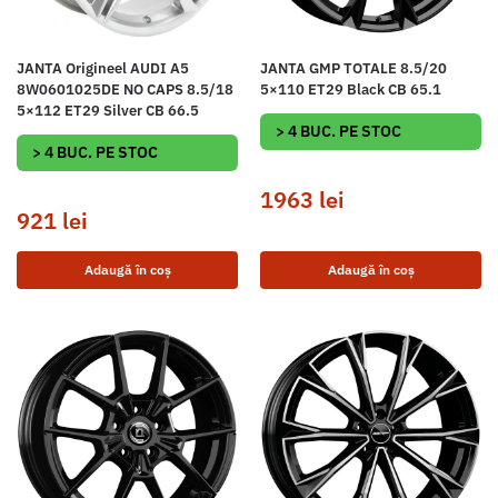
JANTA Origineel AUDI A5
JANTA GMP TOTALE 8.5/20
8W0601025DE NO CAPS 8.5/18
5×110 ET29 Black CB 65.1
5×112 ET29 Silver CB 66.5
> 4 BUC. PE STOC
> 4 BUC. PE STOC
1963
lei
921
lei
Adaugă în coș
Adaugă în coș