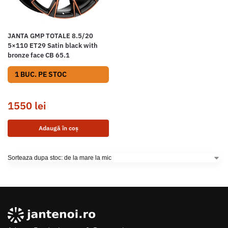
JANTA GMP TOTALE 8.5/20
5×110 ET29 Satin black with
bronze face CB 65.1
1 BUC. PE STOC
1550
lei
Adaugă în coș