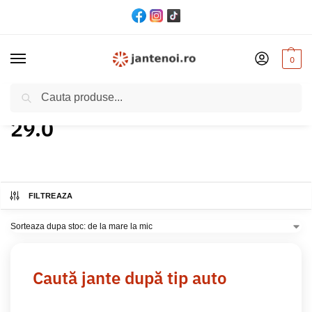
0
Cautare
Acasă
Produs ET
29.0
/
/
29.0
FILTREAZA
Caută jante după tip auto