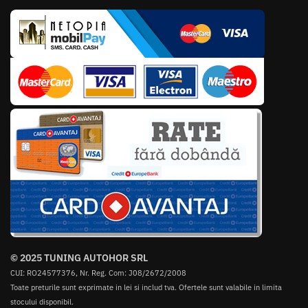
© 2025 TUNING AUTOHOR SRL
CUI: RO24577376, Nr. Reg. Com: J08/2672/2008
Toate preturile sunt exprimate in lei si includ tva. Ofertele sunt valabile in limita
stocului disponibil.