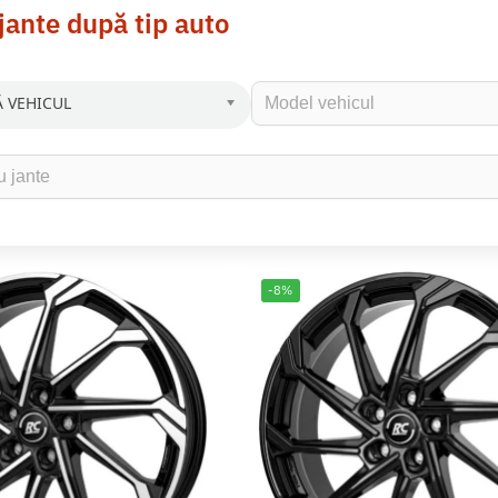
jante după tip auto
 VEHICUL
-8%