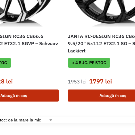
SIGN RC36 CB66.6
JANTA RC-DESIGN RC36 CB6
2 ET32.1 SGVP – Schwarz
9.5/20″ 5×112 ET32.1 SG – 
Lackiert
STOC
> 4 BUC. PE STOC
28
lei
1797
lei
1953
lei
Adaugă în coș
Adaugă în coș