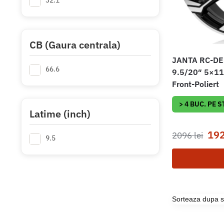
32.1
CB (Gaura centrala)
JANTA RC-DE
66.6
9.5/20″ 5×11
Front-Poliert
> 4 BUC. PE 
Latime (inch)
19
2096
lei
9.5