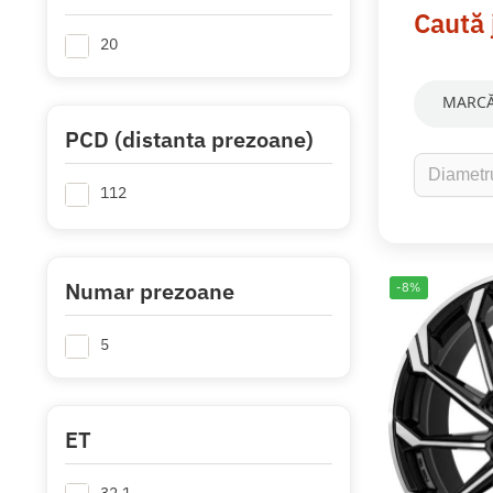
Caută 
20
MARCĂ
PCD (distanta prezoane)
112
Numar prezoane
-8%
5
ET