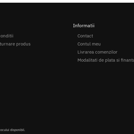
Informatii
onditii
Contact
turnare produs
Contul meu
Livrarea comenzilor
Modalitati de plata si finant
tocului disponibil.