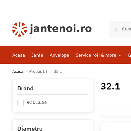
Acasă
Jante
Anvelope
Service roti & more
G
Acasă
Produs ET
32.1
/
/
32.1
Brand
RC DESIGN
Diametru