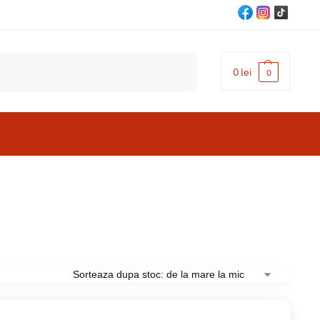
Cautare
0
lei
0