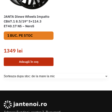
JANTA Diewe Wheels Impatto
CB67.1 8.5/19″ 5×114.3
ET40.17 NS – NeroS
1 BUC. PE STOC
1349
lei
Adaugă în coș
Adresa: Fundeni, sector 2, Bucuresti