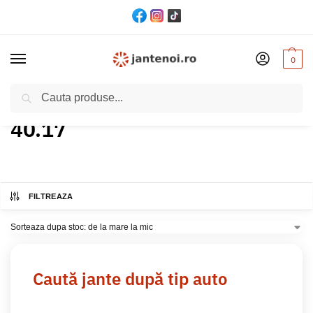
0
Cautare
Acasă
Produs ET
40.17
/
/
40.17
FILTREAZA
Caută jante după tip auto