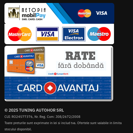
© 2025 TUNING AUTOHOR SRL
CUI: RO24577376, Nr. Reg. Com: J08/2672/2008
Toate preturile sunt exprimate in lei si includ tva. Ofertele sunt valabile in limita
stocului disponibil.