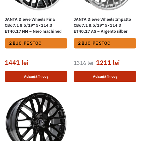
JANTA Diewe Wheels Fina
JANTA Diewe Wheels Impatto
CB67.1 8.5/19″ 5×114.3
CB67.1 8.5/19″ 5×114.3
ET40.17 NM – Nero machined
ET40.17 AS – Argento silber
2 BUC. PE STOC
2 BUC. PE STOC
1441
lei
1211
lei
1316
lei
Adaugă în coș
Adaugă în coș