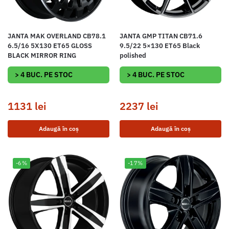
JANTA MAK OVERLAND CB78.1
JANTA GMP TITAN CB71.6
6.5/16 5X130 ET65 GLOSS
9.5/22 5×130 ET65 Black
BLACK MIRROR RING
polished
> 4 BUC. PE STOC
> 4 BUC. PE STOC
1131
lei
2237
lei
Adaugă în coș
Adaugă în coș
-6%
-17%