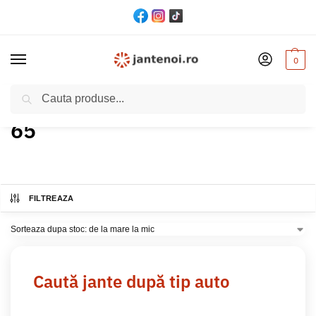
0
Cautare
Acasă
Produs ET
65
Pagina 3
/
/
/
65
FILTREAZA
Caută jante după tip auto