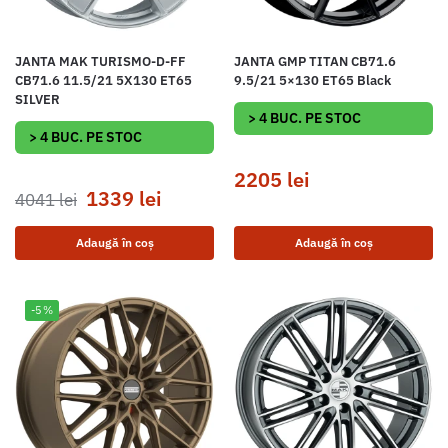
JANTA MAK TURISMO-D-FF
JANTA GMP TITAN CB71.6
CB71.6 11.5/21 5X130 ET65
9.5/21 5×130 ET65 Black
SILVER
> 4 BUC. PE STOC
> 4 BUC. PE STOC
2205
lei
1339
lei
4041
lei
Adaugă în coș
Adaugă în coș
-5%