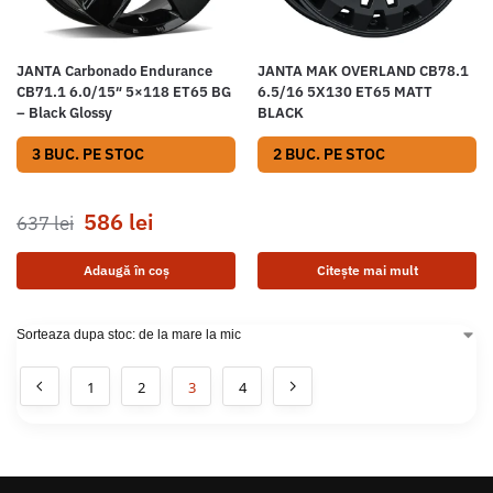
JANTA Carbonado Endurance
JANTA MAK OVERLAND CB78.1
CB71.1 6.0/15″ 5×118 ET65 BG
6.5/16 5X130 ET65 MATT
– Black Glossy
BLACK
3 BUC. PE STOC
2 BUC. PE STOC
586
lei
637
lei
Adaugă în coș
Citește mai mult
1
2
3
4