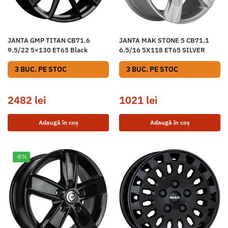
JANTA GMP TITAN CB71.6
JANTA MAK STONE 5 CB71.1
9.5/22 5×130 ET65 Black
6.5/16 5X118 ET65 SILVER
3 BUC. PE STOC
3 BUC. PE STOC
2482
lei
1021
lei
Adaugă în coș
Adaugă în coș
-8%