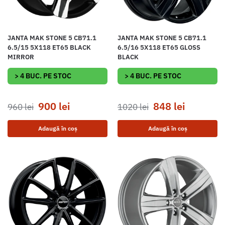
JANTA MAK STONE 5 CB71.1
JANTA MAK STONE 5 CB71.1
6.5/15 5X118 ET65 BLACK
6.5/16 5X118 ET65 GLOSS
MIRROR
BLACK
> 4 BUC. PE STOC
> 4 BUC. PE STOC
900
lei
848
lei
960
lei
1020
lei
Adaugă în coș
Adaugă în coș