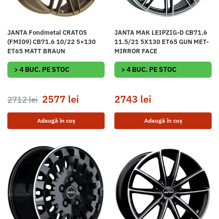
JANTA Fondmetal CRATOS
JANTA MAK LEIPZIG-D CB71.6
(FMI09) CB71.6 10/22 5×130
11.5/21 5X130 ET65 GUN MET-
ET65 MATT BRAUN
MIRROR FACE
> 4 BUC. PE STOC
> 4 BUC. PE STOC
2577
lei
2743
lei
2712
lei
Adaugă în coș
Adaugă în coș