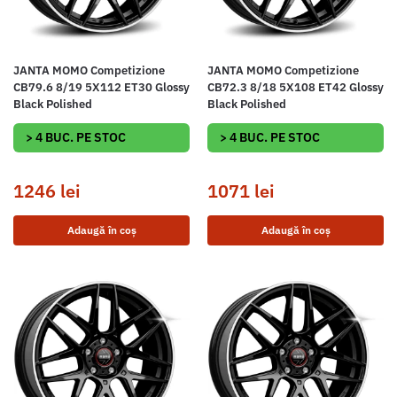
JANTA MOMO Competizione
JANTA MOMO Competizione
CB79.6 8/19 5X112 ET30 Glossy
CB72.3 8/18 5X108 ET42 Glossy
Black Polished
Black Polished
> 4 BUC. PE STOC
> 4 BUC. PE STOC
1246
lei
1071
lei
Adaugă în coș
Adaugă în coș