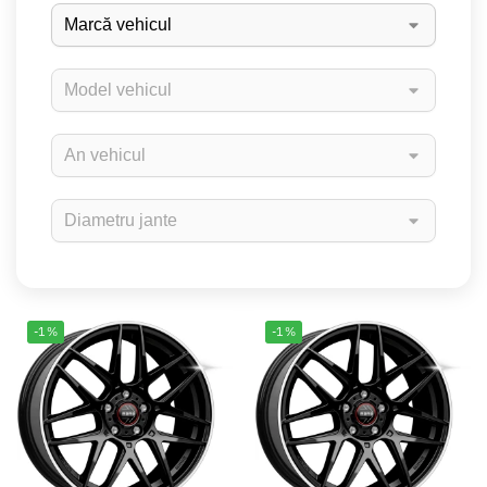
-1%
-1%