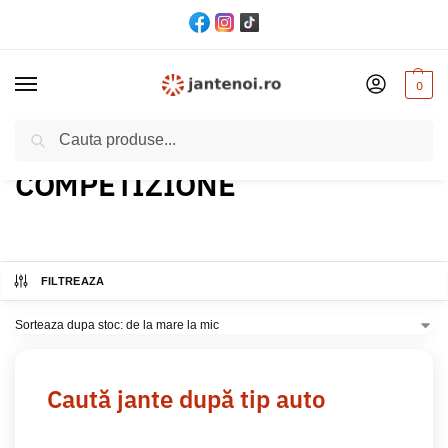
0
Cautare
Acasă
Produs Model
COMPETIZIONE
/
/
COMPETIZIONE
FILTREAZA
Caută jante după tip auto