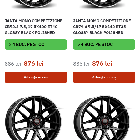
JANTA MOMO COMPETIZIONE
JANTA MOMO COMPETIZIONE
CB72.3 7.5/17 5X100 ET40
CB79.6 7.5/17 5X112 ET35
GLOSSY BLACK POLISHED
GLOSSY BLACK POLISHED
> 4 BUC. PE STOC
> 4 BUC. PE STOC
876
lei
876
lei
886
lei
886
lei
Adaugă în coș
Adaugă în coș