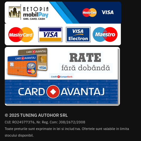
© 2025 TUNING AUTOHOR SRL
CUI: RO24577376, Nr. Reg. Com: J08/2672/2008
Toate preturile sunt exprimate in lei si includ tva. Ofertele sunt valabile in limita
stocului disponibil.