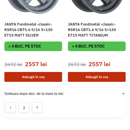
JANTA Fondmetal -classic-
JANTA Fondmetal -classic-
RSR16 CB71.6 9/16 5×130
RSR16 CB71.6 9/16 5×130
ET15 MATT SILVER
ET15 MATT TITANIUM
> 4 BUC. PE STOC
> 4 BUC. PE STOC
2557
lei
2557
lei
2692
lei
2692
lei
Adaugă în coș
Adaugă în coș
1
2