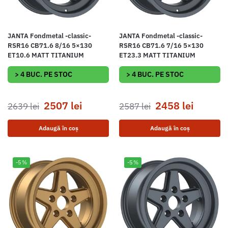
JANTA Fondmetal -classic-
JANTA Fondmetal -classic-
RSR16 CB71.6 8/16 5×130
RSR16 CB71.6 7/16 5×130
ET10.6 MATT TITANIUM
ET23.3 MATT TITANIUM
> 4 BUC. PE STOC
> 4 BUC. PE STOC
2507
lei
2458
lei
2639
lei
2587
lei
Adaugă în coș
Adaugă în coș
-5%
-5%