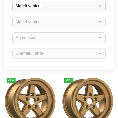
-5%
-5%