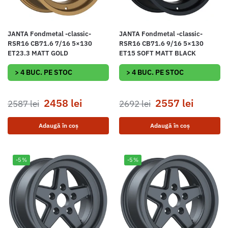
JANTA Fondmetal -classic-
JANTA Fondmetal -classic-
RSR16 CB71.6 7/16 5×130
RSR16 CB71.6 9/16 5×130
ET23.3 MATT GOLD
ET15 SOFT MATT BLACK
> 4 BUC. PE STOC
> 4 BUC. PE STOC
2458
lei
2557
lei
2587
lei
2692
lei
Adaugă în coș
Adaugă în coș
-5%
-5%