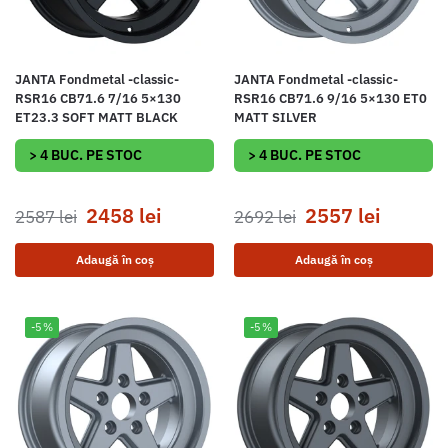
JANTA Fondmetal -classic-
JANTA Fondmetal -classic-
RSR16 CB71.6 7/16 5×130
RSR16 CB71.6 9/16 5×130 ET0
ET23.3 SOFT MATT BLACK
MATT SILVER
> 4 BUC. PE STOC
> 4 BUC. PE STOC
2458
lei
2557
lei
2587
lei
2692
lei
Adaugă în coș
Adaugă în coș
-5%
-5%