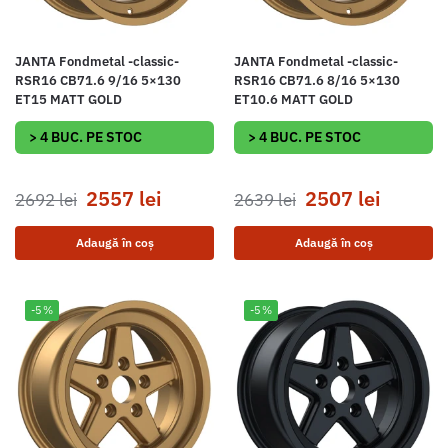
JANTA Fondmetal -classic-
JANTA Fondmetal -classic-
RSR16 CB71.6 9/16 5×130
RSR16 CB71.6 8/16 5×130
ET15 MATT GOLD
ET10.6 MATT GOLD
> 4 BUC. PE STOC
> 4 BUC. PE STOC
2557
lei
2507
lei
2692
lei
2639
lei
Adaugă în coș
Adaugă în coș
-5%
-5%