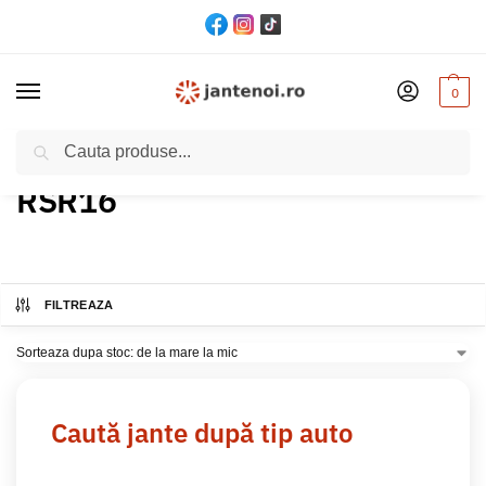
0
Cautare
Acasă
Produs Model
RSR16
/
/
RSR16
FILTREAZA
Caută jante după tip auto