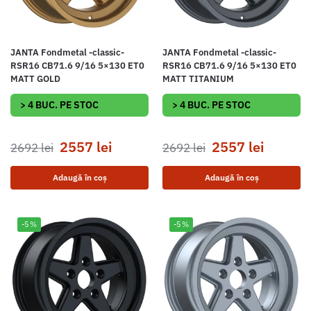
JANTA Fondmetal -classic-
JANTA Fondmetal -classic-
RSR16 CB71.6 9/16 5×130 ET0
RSR16 CB71.6 9/16 5×130 ET0
MATT GOLD
MATT TITANIUM
> 4 BUC. PE STOC
> 4 BUC. PE STOC
2557
lei
2557
lei
2692
lei
2692
lei
Adaugă în coș
Adaugă în coș
-5%
-5%