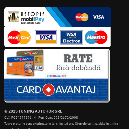
© 2025 TUNING AUTOHOR SRL
CUI: RO24577376, Nr. Reg. Com: J08/2672/2008
Toate preturile sunt exprimate in lei si includ tva. Ofertele sunt valabile in limita