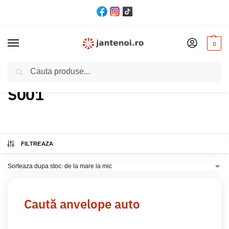
0
Cautare
Acasă
Produs Model
S001
/
/
S001
FILTREAZA
Caută anvelope auto