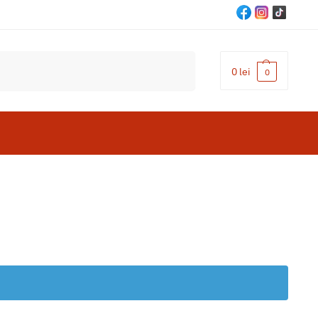
Cautare
0
lei
0