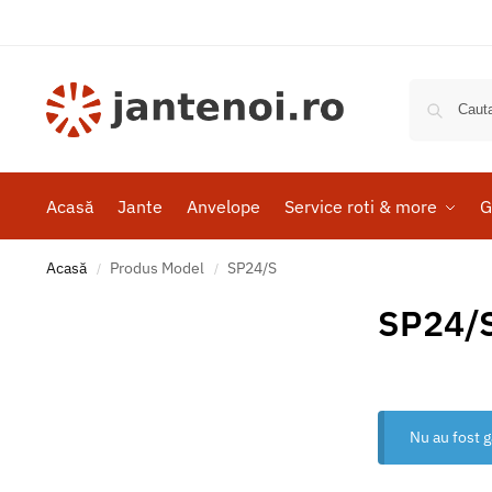
Acasă
Jante
Anvelope
Service roti & more
G
Acasă
Produs Model
SP24/S
/
/
SP24/
Nu au fost g