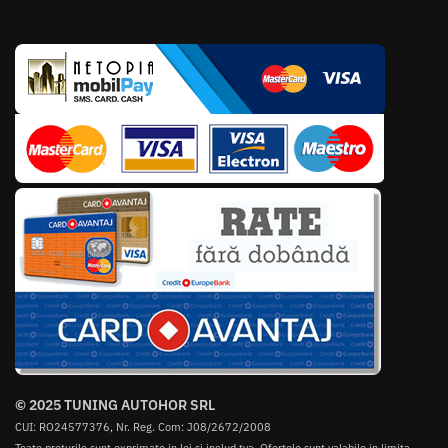
© 2025 TUNING AUTOHOR SRL
CUI: RO24577376, Nr. Reg. Com: J08/2672/2008