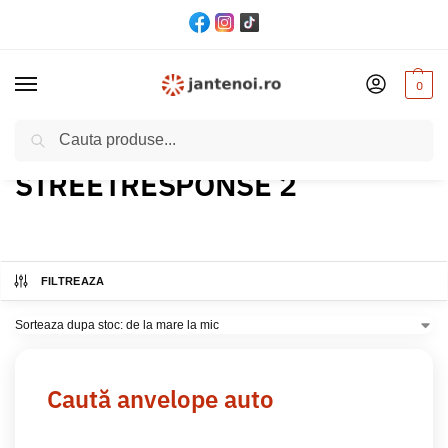
0
Cautare
Acasă
Produs Model
STREETRESPONSE 2
/
/
STREETRESPONSE 2
FILTREAZA
Caută anvelope auto