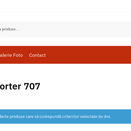
alerie Foto
Contact
orter 707
ăsite produse care să corespundă criteriilor selectate de dvs.