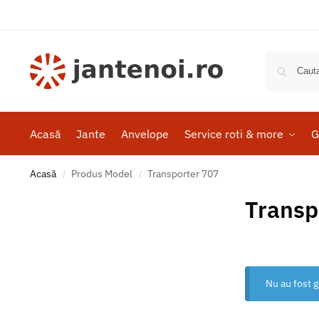
Acasă
Jante
Anvelope
Service roti & more
G
Acasă
Produs Model
Transporter 707
/
/
Transp
Nu au fost g