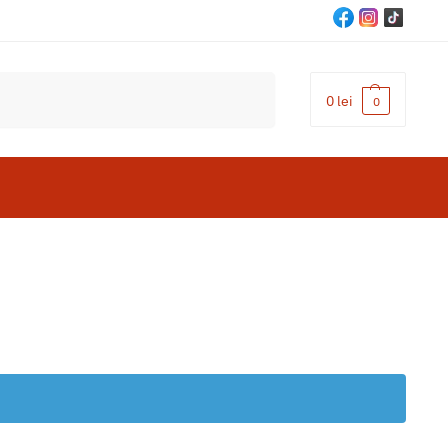
Cautare
0
lei
0