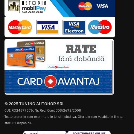
© 2025 TUNING AUTOHOR SRL
CUI: RO24577376, Nr. Reg. Com: J08/2672/2008
Toate preturile sunt exprimate in lei si includ tva. Ofertele sunt valabile in limita
stocului disponibil.