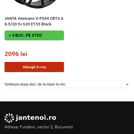
JANTA Veemann V-FS44 CB72.6
8.5/20 5×120 ET35 Black
> 4 BUC. PE STOC
2096
lei
Adaugă în coș
Adresa: Fundeni, sector 2, Bucuresti