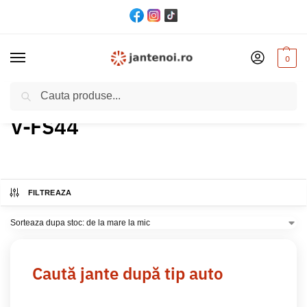
0
Cautare
Acasă
Produs Model
V-FS44
/
/
V-FS44
FILTREAZA
Caută jante după tip auto