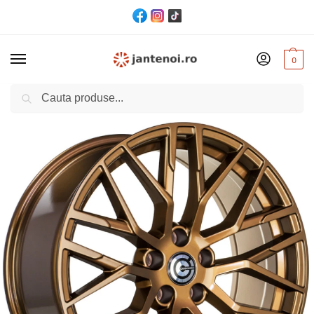
0
Cautare
Acasă
Jante
JANTA Carbonado Wealthy CB66.45 8.0/18″ 5×112 ET42 Bronze – Bronze
/
/