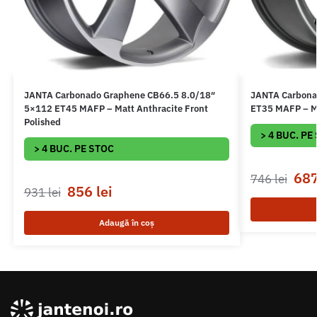
JANTA Carbonado Graphene CB66.5 8.0/18″
JANTA Carbona
5×112 ET45 MAFP – Matt Anthracite Front
ET35 MAFP – Ma
Polished
> 4 BUC. PE
> 4 BUC. PE STOC
68
746
lei
856
lei
931
lei
Adaugă în coș