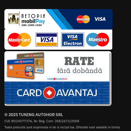
© 2025 TUNING AUTOHOR SRL
CUI: RO24577376, Nr. Reg. Com: J08/2672/2008
Toate preturile sunt exprimate in lei si includ tva. Ofertele sunt valabile in limita