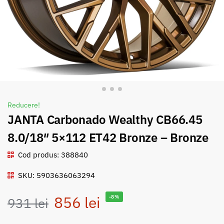
Reducere!
JANTA Carbonado Wealthy CB66.45
8.0/18″ 5×112 ET42 Bronze – Bronze
Cod produs: 388840
SKU: 5903636063294
856
lei
-8%
931
lei