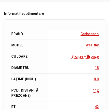
Informații suplimentare
BRAND
Carbonado
MODEL
Wealthy
CULOARE
Bronze – Bronze
DIAMETRU
18
LAȚIME (INCH)
8.0
PCD (DISTANȚĂ
112
PREZOANE)
ET
42