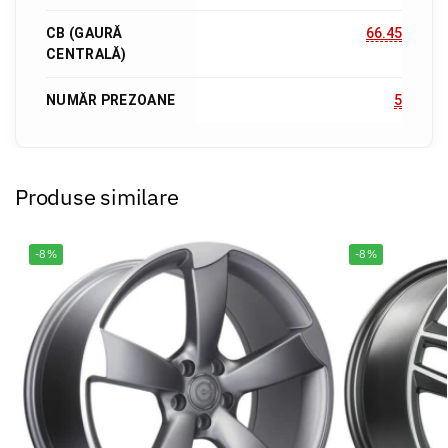
CB (GAURĂ
66.45
CENTRALĂ)
NUMĂR PREZOANE
5
Produse similare
-8%
-8%