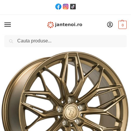
0
Cautare
Acasă
Jante
JANTA seventy9 SCF-P CB66.6 8.5/19″ 5×112 ET30 SNB – Sand Bronze
/
/