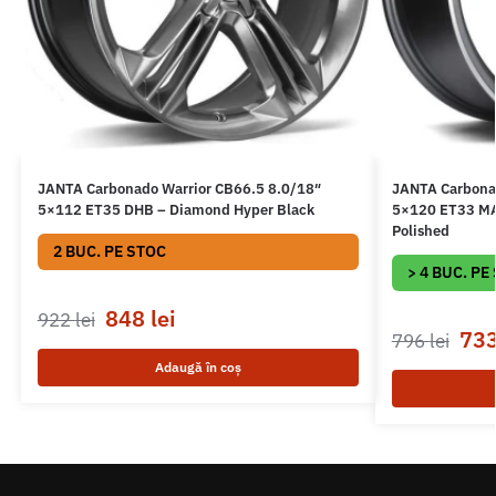
JANTA Carbonado Warrior CB66.5 8.0/18″
JANTA Carbona
5×112 ET35 DHB – Diamond Hyper Black
5×120 ET33 MAF
Polished
2 BUC. PE STOC
> 4 BUC. PE
848
lei
922
lei
73
796
lei
Adaugă în coș