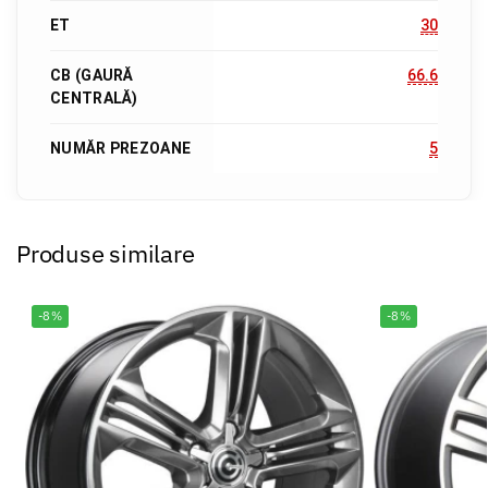
ET
30
CB (GAURĂ
66.6
CENTRALĂ)
NUMĂR PREZOANE
5
Produse similare
-8%
-8%