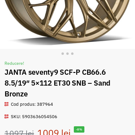
Reducere!
JANTA seventy9 SCF-P CB66.6
8.5/19″ 5×112 ET30 SNB – Sand
Bronze
Cod produs: 387964
SKU: 5903636054506
1009
lei
-8%
1097
lei