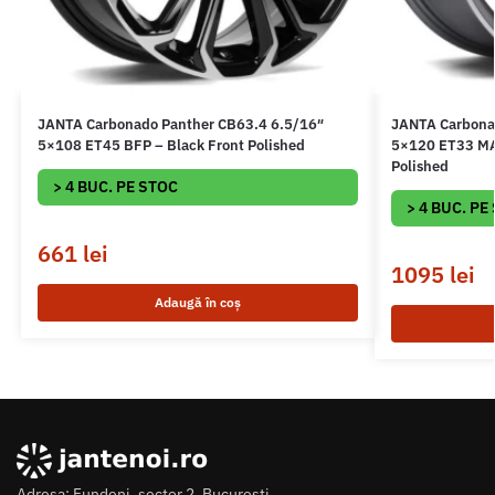
JANTA Carbonado Panther CB63.4 6.5/16″
JANTA Carbona
5×108 ET45 BFP – Black Front Polished
5×120 ET33 MAF
Polished
> 4 BUC. PE STOC
> 4 BUC. PE
661
lei
1095
lei
Adaugă în coș
Adresa: Fundeni, sector 2, Bucuresti