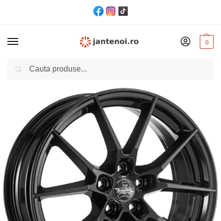
0
Cautare
Acasă
Jante
JANTA Arcasting ARY CB57.1 8/19 5×112 ET45 Black
/
/