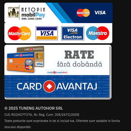
© 2025 TUNING AUTOHOR SRL
CUI: RO24577376, Nr. Reg. Com: J08/2672/2008
Toate preturile sunt exprimate in lei si includ tva. Ofertele sunt valabile in limita
stocului disponibil.