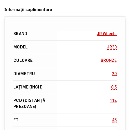
Informații suplimentare
BRAND
JR Wheels
MODEL
JR30
CULOARE
BRONZE
DIAMETRU
20
LAȚIME (INCH)
8,5
PCD (DISTANȚĂ
112
PREZOANE)
ET
45