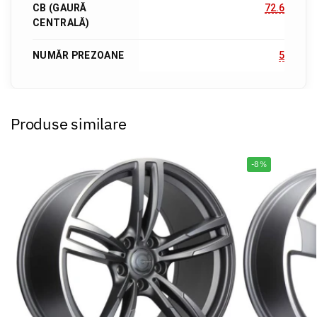
CB (GAURĂ
72.6
CENTRALĂ)
NUMĂR PREZOANE
5
Produse similare
-8%