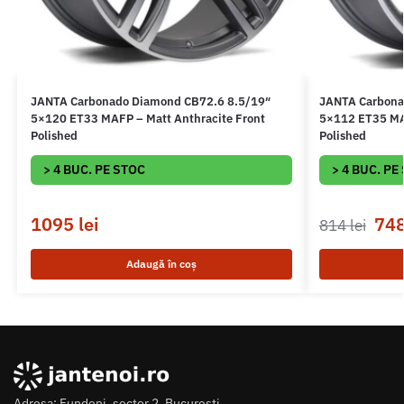
JANTA Carbonado Diamond CB72.6 8.5/19″
JANTA Carbona
5×120 ET33 MAFP – Matt Anthracite Front
5×112 ET35 MAF
Polished
Polished
> 4 BUC. PE STOC
> 4 BUC. PE
1095
lei
74
814
lei
Adaugă în coș
Adresa: Fundeni, sector 2, Bucuresti