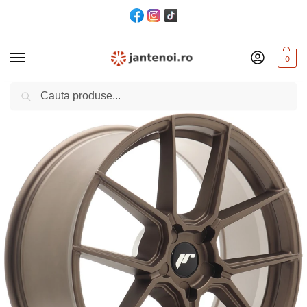
0
Cautare
Acasă
Jante
JANTA JR Wheels JR30 CB72.6 5×112 20/8,5 ET45 Bronze
/
/