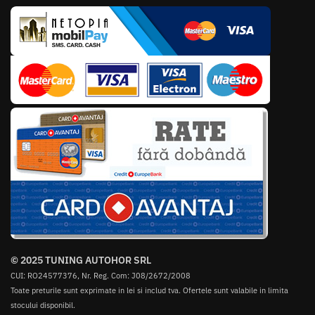
© 2025 TUNING AUTOHOR SRL
CUI: RO24577376, Nr. Reg. Com: J08/2672/2008
Toate preturile sunt exprimate in lei si includ tva. Ofertele sunt valabile in limita
stocului disponibil.