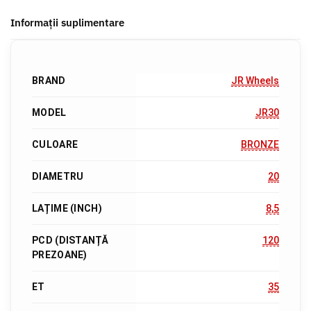
Informații suplimentare
BRAND
JR Wheels
MODEL
JR30
CULOARE
BRONZE
DIAMETRU
20
LAȚIME (INCH)
8,5
PCD (DISTANȚĂ
120
PREZOANE)
ET
35