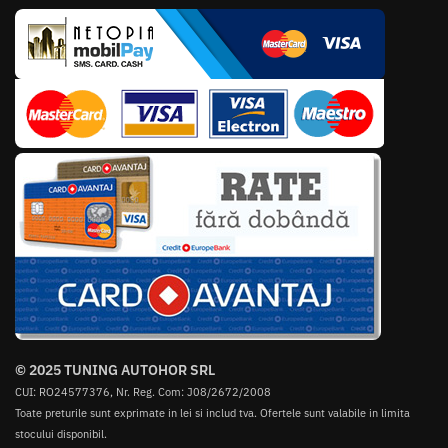
© 2025 TUNING AUTOHOR SRL
CUI: RO24577376, Nr. Reg. Com: J08/2672/2008
Toate preturile sunt exprimate in lei si includ tva. Ofertele sunt valabile in limita
stocului disponibil.