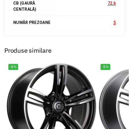
CB (GAURĂ
72.6
CENTRALĂ)
NUMĂR PREZOANE
5
Produse similare
-8%
-8%