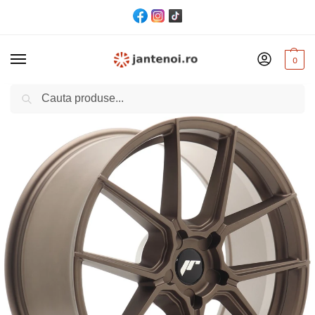
0
Cautare
Acasă
Jante
JANTA JR Wheels JR30 CB72.6 5×120 20/8,5 ET35 Bronze
/
/