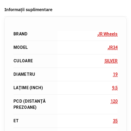
Informații suplimentare
BRAND
JR Wheels
MODEL
JR34
CULOARE
SILVER
DIAMETRU
19
LAȚIME (INCH)
9,5
PCD (DISTANȚĂ
120
PREZOANE)
ET
35