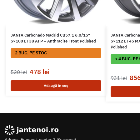
JANTA Carbonado Madrid CB57.1 6.0/15″
JANTA Carbona
5×100 ET38 AFP – Anthracite Front Polished
5×112 ET45 MAF
Polished
2 BUC. PE STOC
> 4 BUC. PE
478
lei
520
lei
85
931
lei
Adaugă în coș
Adresa: Fundeni, sector 2, Bucuresti