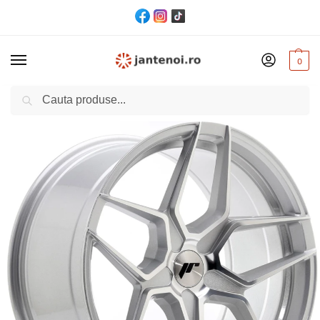
0
Cautare
Acasă
Jante
JANTA JR Wheels JR34 CB74.1 5×120 19/9,5 ET35 Silver
/
/