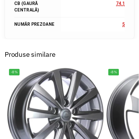
CB (GAURĂ
74.1
CENTRALĂ)
NUMĂR PREZOANE
5
Produse similare
-8%
-8%