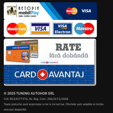
© 2025 TUNING AUTOHOR SRL
CUI: RO24577376, Nr. Reg. Com: J08/2672/2008
Toate preturile sunt exprimate in lei si includ tva. Ofertele sunt valabile in limita
stocului disponibil.