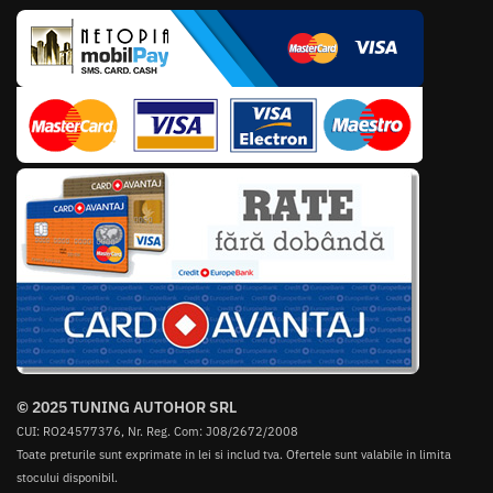
© 2025 TUNING AUTOHOR SRL
CUI: RO24577376, Nr. Reg. Com: J08/2672/2008
Toate preturile sunt exprimate in lei si includ tva. Ofertele sunt valabile in limita
stocului disponibil.