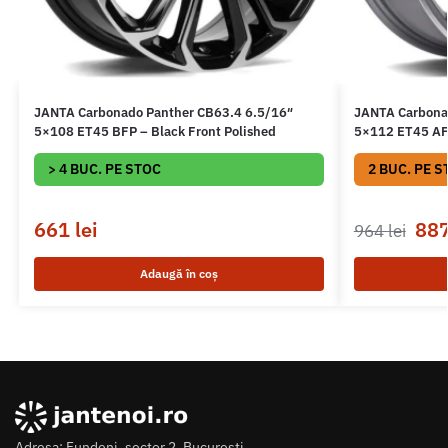
JANTA Carbonado Panther CB63.4 6.5/16″
JANTA Carbona
5×108 ET45 BFP – Black Front Polished
5×112 ET45 AFP
> 4 BUC. PE STOC
2 BUC. PE S
661
lei
88
964
lei
Adaugă în coș
Adresa: Fundeni, sector 2, Bucuresti