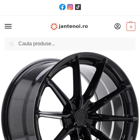
0
Cautare
Acasă
Jante
JANTA JR Wheels JR37 CB66.6 5×112 20/10 ET25 Black
/
/