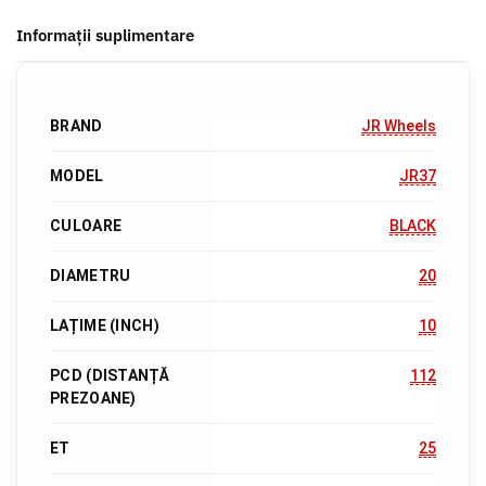
Informații suplimentare
BRAND
JR Wheels
MODEL
JR37
CULOARE
BLACK
DIAMETRU
20
LAȚIME (INCH)
10
PCD (DISTANȚĂ
112
PREZOANE)
ET
25