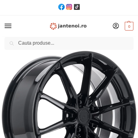
0
Cautare
Acasă
Jante
JANTA JR Wheels JR37 CB67.1 5×114.3 18/8 ET45 Black
/
/