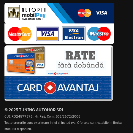
© 2025 TUNING AUTOHOR SRL
CUI: RO24577376, Nr. Reg. Com: J08/2672/2008
Toate preturile sunt exprimate in lei si includ tva. Ofertele sunt valabile in limita
stocului disponibil.