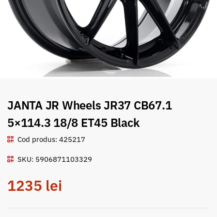
JANTA JR Wheels JR37 CB67.1
5×114.3 18/8 ET45 Black
Cod produs: 425217
SKU: 5906871103329
1235
lei