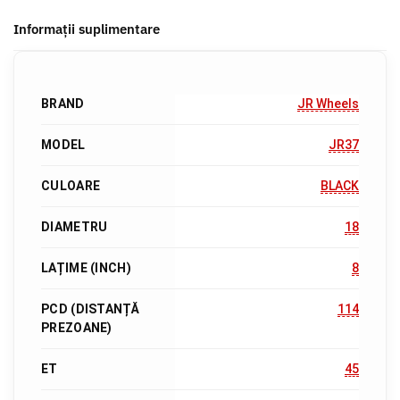
Informații suplimentare
BRAND
JR Wheels
MODEL
JR37
CULOARE
BLACK
DIAMETRU
18
LAȚIME (INCH)
8
PCD (DISTANȚĂ
114
PREZOANE)
ET
45