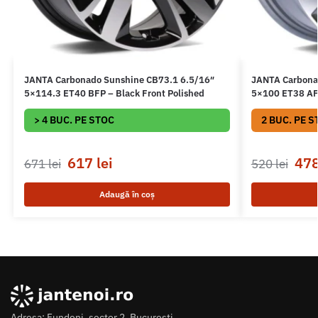
JANTA Carbonado Sunshine CB73.1 6.5/16″
JANTA Carbona
5×114.3 ET40 BFP – Black Front Polished
5×100 ET38 AFP
> 4 BUC. PE STOC
2 BUC. PE S
617
lei
47
671
lei
520
lei
Adaugă în coș
Adresa: Fundeni, sector 2, Bucuresti