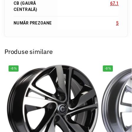
CB (GAURĂ
67.1
CENTRALĂ)
NUMĂR PREZOANE
5
Produse similare
-8%
-8%