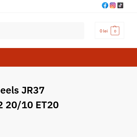
Cautare
0
lei
0
eels JR37
2 20/10 ET20