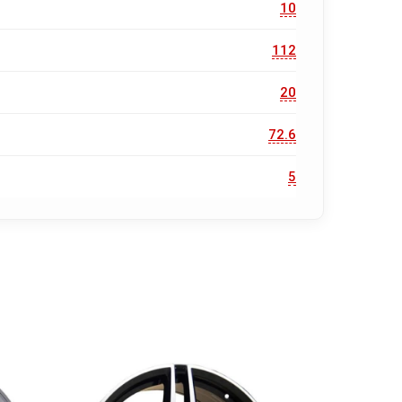
10
112
20
72.6
5