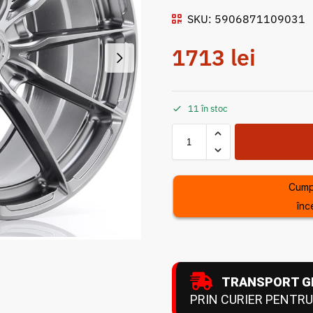
SKU: 5906871109031
1713
lei
11 în stoc
Cump
înc
TRANSPORT G
PRIN CURIER PENTRU