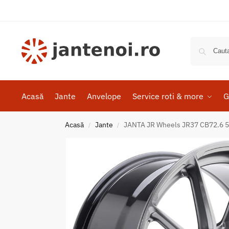
Acasă
Jante
Anvelope
Service roti & more
G
Acasă
Jante
JANTA JR Wheels JR37 CB72.6 5
/
/