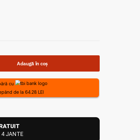
Adaugă în coș
ără cu
epând de la 64.28 LEI
RATUIT
 4 JANTE