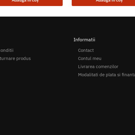
Adaugă în coș
Adaugă în coș
Informatii
onditii
Contact
turnare produs
Contul meu
Livrarea comenzilor
Modalitati de plata si finant