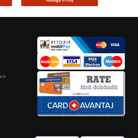
Adaugă în coș
are