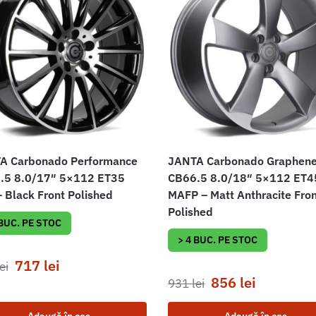
A Carbonado Performance
JANTA Carbonado Graphen
.5 8.0/17″ 5×112 ET35
CB66.5 8.0/18″ 5×112 ET4
 Black Front Polished
MAFP – Matt Anthracite Fro
Polished
 BUC. PE STOC
> 4 BUC. PE STOC
717
lei
ei
856
lei
931
lei