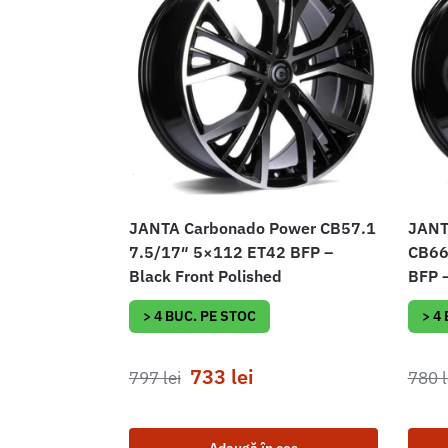
JANTA Carbonado Power CB57.1
JANT
7.5/17″ 5×112 ET42 BFP –
CB66
Black Front Polished
BFP –
> 4 BUC. PE STOC
> 4
733
lei
797
lei
780
l