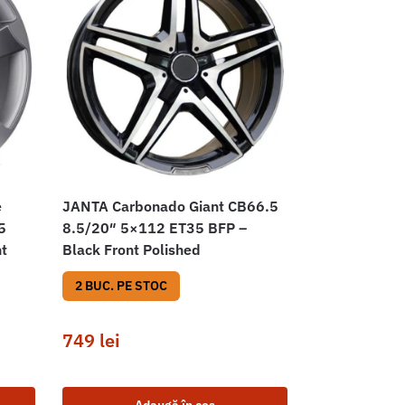
e
JANTA Carbonado Giant CB66.5
5
8.5/20″ 5×112 ET35 BFP –
nt
Black Front Polished
2 BUC. PE STOC
749
lei