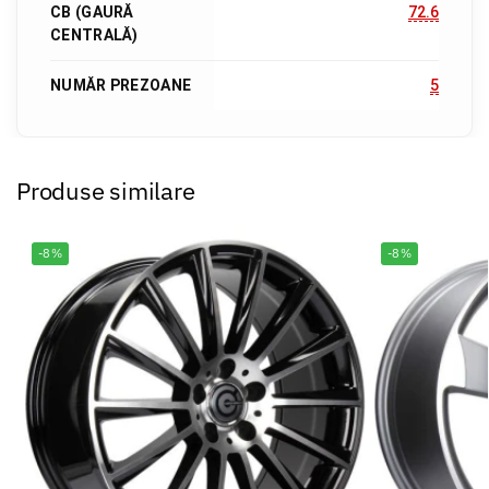
CB (GAURĂ
72.6
CENTRALĂ)
NUMĂR PREZOANE
5
Produse similare
-8%
-8%