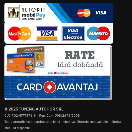
© 2025 TUNING AUTOHOR SRL
CUI: RO24577376, Nr. Reg. Com: J08/2672/2008
Toate preturile sunt exprimate in lei si includ tva. Ofertele sunt valabile in limita
stocului disponibil.