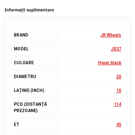
Informații suplimentare
BRAND
JR Wheels
MODEL
JR37
CULOARE
Hyper black
DIAMETRU
20
LAȚIME (INCH)
10
PCD (DISTANȚĂ
114
PREZOANE)
ET
45