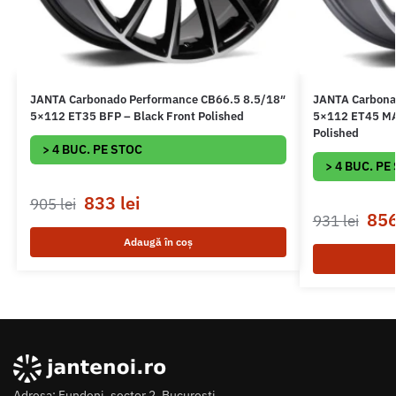
JANTA Carbonado Performance CB66.5 8.5/18″
JANTA Carbona
5×112 ET35 BFP – Black Front Polished
5×112 ET45 MAF
Polished
> 4 BUC. PE STOC
> 4 BUC. PE
833
lei
905
lei
85
931
lei
Adaugă în coș
Adresa: Fundeni, sector 2, Bucuresti