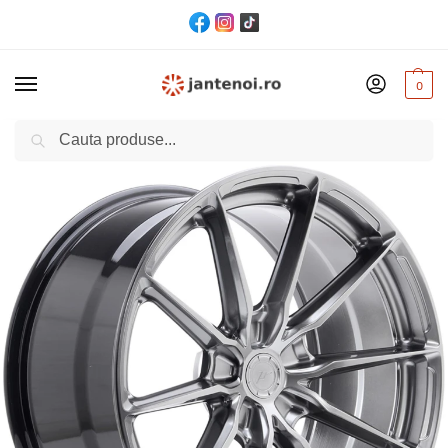
0
Cautare
Acasă
Jante
JANTA JR Wheels JR37 CB72.6 5×114.3 20/10 ET45 Hyper Black
/
/