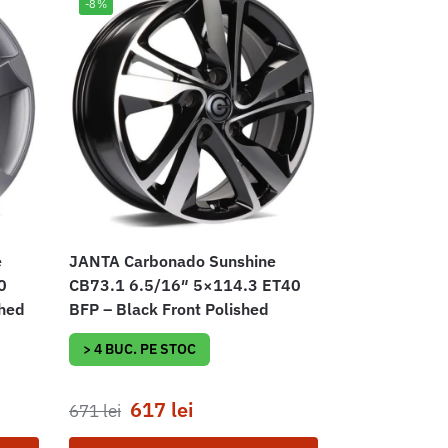
-8%
e
JANTA Carbonado Sunshine
0
CB73.1 6.5/16″ 5×114.3 ET40
shed
BFP – Black Front Polished
> 4 BUC. PE STOC
617
lei
671
lei