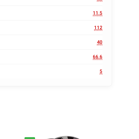
11.5
112
40
66.6
5