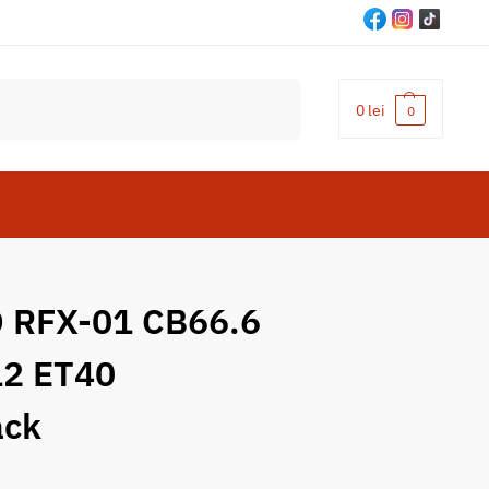
Cautare
0
lei
0
RFX-01 CB66.6
12 ET40
ack