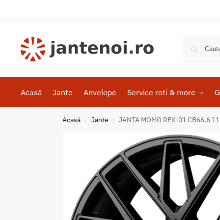
Acasă
Jante
Anvelope
Service roti & more
G
Acasă
Jante
JANTA MOMO RFX-01 CB66.6 11.5
/
/