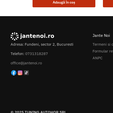
Adaugă în coș
Jante Noi
Termeni si c
Adresa: Fundeni, sector 2, Bucuresti
Formular re
Telefon:
0731318287
ANPC
office@jantenoi.ro
© 2025 TUNING AUTOHOR SRL