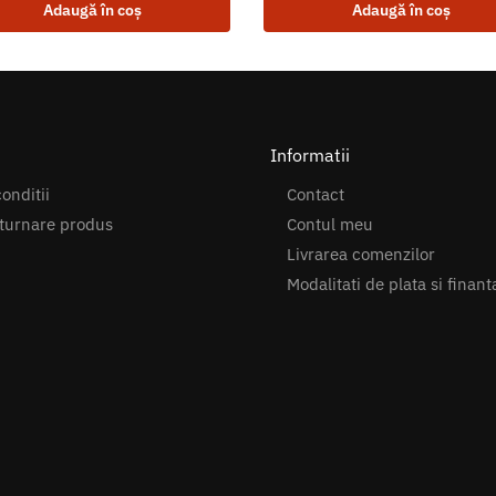
Adaugă în coș
Adaugă în coș
Informatii
onditii
Contact
turnare produs
Contul meu
Livrarea comenzilor
Modalitati de plata si finant