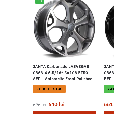
-8%
JANTA Carbonado LASVEGAS
JANT
CB63.4 6.5/16″ 5×108 ET50
CB63
AFP – Anthracite Front Polished
BFP –
2 BUC. PE STOC
> 4
640
lei
66
696
lei