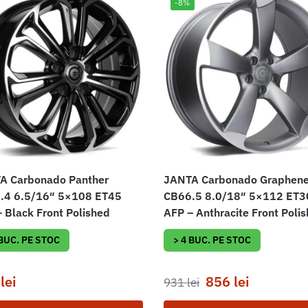
-8%
A Carbonado Panther
JANTA Carbonado Graphen
.4 6.5/16″ 5×108 ET45
CB66.5 8.0/18″ 5×112 ET3
 Black Front Polished
AFP – Anthracite Front Poli
 BUC. PE STOC
> 4 BUC. PE STOC
1
lei
856
lei
931
lei