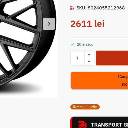
SKU: 8024055212968
2611
lei
20 în stoc
Cump
înc
livrare 5 - 6 zile
TRANSPORT G