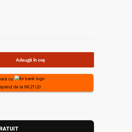
Adaugă în coș
ără cu
epând de la 96.21 LEI
RATUIT