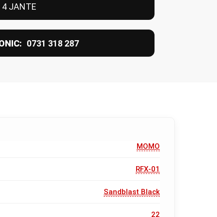
 4 JANTE
ONIC:
0731 318 287
MOMO
RFX-01
Sandblast Black
22