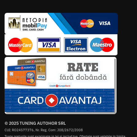
© 2025 TUNING AUTOHOR SRL
CUI: RO24577376, Nr. Reg. Com: J08/2672/2008
Toate preturile sunt exprimate in lei si includ tva. Ofertele sunt valabile in limita