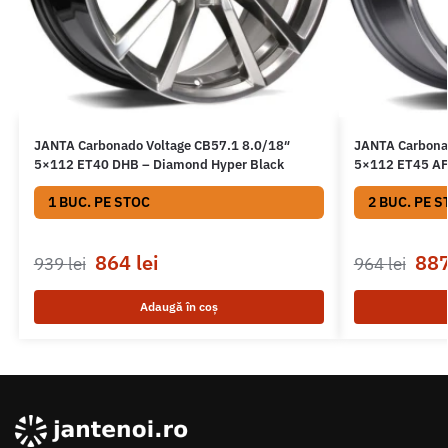
JANTA Carbonado Voltage CB57.1 8.0/18″
JANTA Carbona
5×112 ET40 DHB – Diamond Hyper Black
5×112 ET45 AFP
1 BUC. PE STOC
2 BUC. PE S
864
lei
88
939
lei
964
lei
Adaugă în coș