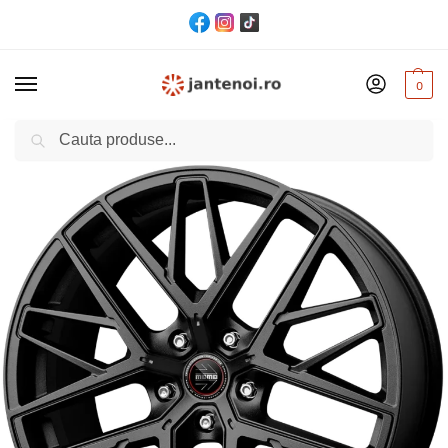
0
Cautare
Acasă
Jante
JANTA MOMO RFX-01 CB74.1 10/22 5X120 ET40 Sandblast Black
/
/