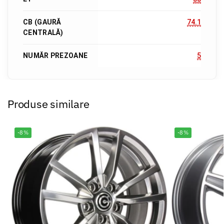
CB (GAURĂ
74.1
CENTRALĂ)
NUMĂR PREZOANE
5
Produse similare
-8%
-8%