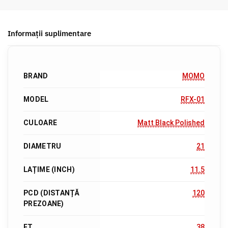
Informații suplimentare
BRAND
MOMO
MODEL
RFX-01
CULOARE
Matt Black Polished
DIAMETRU
21
LAȚIME (INCH)
11.5
PCD (DISTANȚĂ
120
PREZOANE)
ET
38