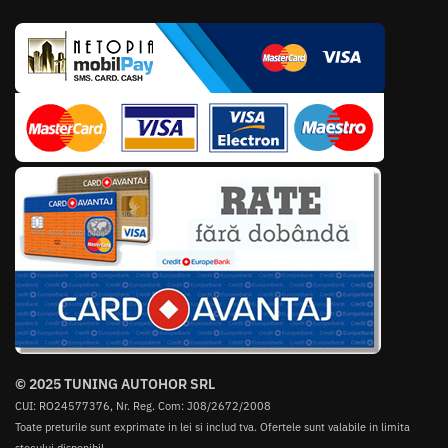
© 2025 TUNING AUTOHOR SRL
CUI: RO24577376, Nr. Reg. Com: J08/2672/2008
Toate preturile sunt exprimate in lei si includ tva. Ofertele sunt valabile in limita
stocului disponibil.