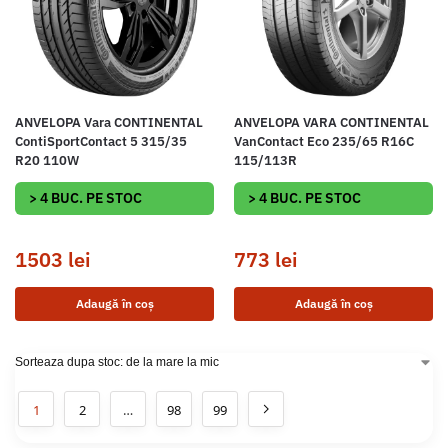
ANVELOPA Vara CONTINENTAL
ANVELOPA VARA CONTINENTAL
ContiSportContact 5 315/35
VanContact Eco 235/65 R16C
R20 110W
115/113R
> 4 BUC. PE STOC
> 4 BUC. PE STOC
1503
lei
773
lei
Adaugă în coș
Adaugă în coș
1
2
…
98
99