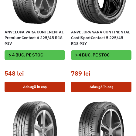
ANVELOPA VARA CONTINENTAL
ANVELOPA VARA CONTINENTAL
PremiumContact 6 225/45 R18
ContiSportContact 5 225/45
91V
R18 91Y
> 4 BUC. PE STOC
> 4 BUC. PE STOC
548
lei
789
lei
Adaugă în coș
Adaugă în coș