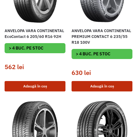
ANVELOPA VARA CONTINENTAL
ANVELOPA VARA CONTINENTAL
EcoContact 6 205/60 R16 92H
PREMIUM CONTACT 6 235/55
R18 100V
> 4 BUC. PE STOC
> 4 BUC. PE STOC
562
lei
630
lei
Adaugă în coș
Adaugă în coș