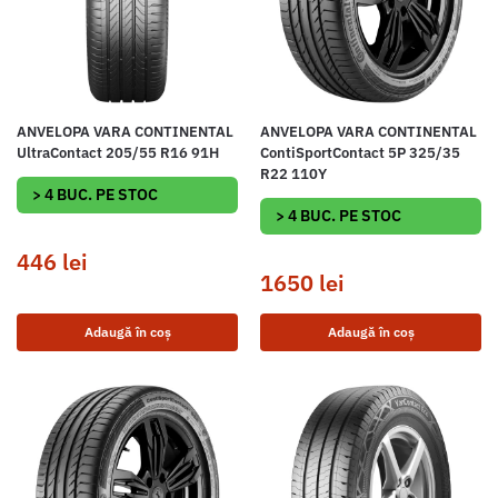
ANVELOPA VARA CONTINENTAL
ANVELOPA VARA CONTINENTAL
UltraContact 205/55 R16 91H
ContiSportContact 5P 325/35
R22 110Y
> 4 BUC. PE STOC
> 4 BUC. PE STOC
446
lei
1650
lei
Adaugă în coș
Adaugă în coș