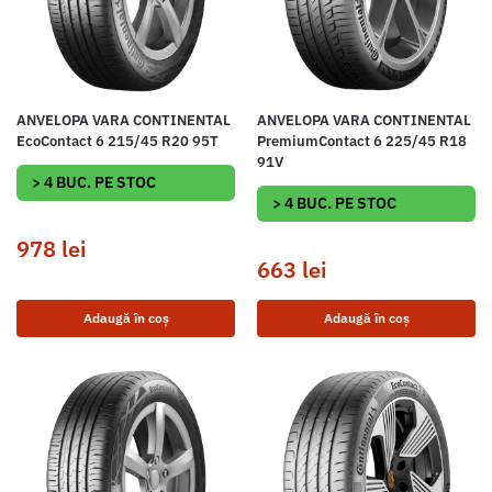
ANVELOPA VARA CONTINENTAL
ANVELOPA VARA CONTINENTAL
EcoContact 6 215/45 R20 95T
PremiumContact 6 225/45 R18
91V
> 4 BUC. PE STOC
> 4 BUC. PE STOC
978
lei
663
lei
Adaugă în coș
Adaugă în coș