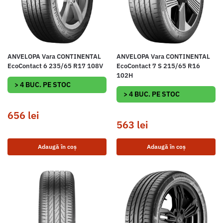
ANVELOPA Vara CONTINENTAL
ANVELOPA Vara CONTINENTAL
EcoContact 6 235/65 R17 108V
EcoContact 7 S 215/65 R16
102H
> 4 BUC. PE STOC
> 4 BUC. PE STOC
656
lei
563
lei
Adaugă în coș
Adaugă în coș