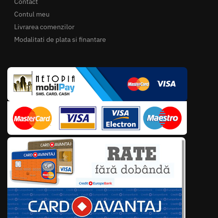
Contact
Contul meu
Livrarea comenzilor
Modalitati de plata si finantare