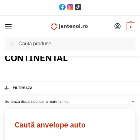
0
Cautare
Acasă
Produs Brand anvelopa
CONTINENTAL
/
/
CONTINENTAL
FILTREAZA
Caută anvelope auto