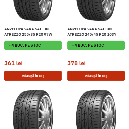
ANVELOPA VARA SAILUN
ANVELOPA VARA SAILUN
ATREZZO 255/35 R20 97W
ATREZZO 245/45 R20 103Y
> 4 BUC. PE STOC
> 4 BUC. PE STOC
361
lei
378
lei
Adaugă în coș
Adaugă în coș