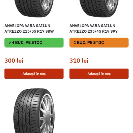
ANVELOPA VARA SAILUN
ANVELOPA VARA SAILUN
ATREZZO 215/55 R17 98W
ATREZZO 235/45 R19 99Y
> 4 BUC. PE STOC
1 BUC. PE STOC
300
lei
310
lei
Adaugă în coș
Adaugă în coș