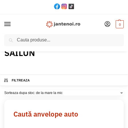
0
Cautare
Acasă
Produs Brand anvelopa
SAILUN
/
/
SAILUN
FILTREAZA
Caută anvelope auto