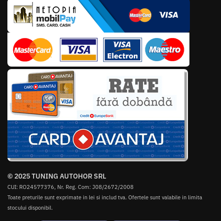
© 2025 TUNING AUTOHOR SRL
CUI: RO24577376, Nr. Reg. Com: J08/2672/2008
Toate preturile sunt exprimate in lei si includ tva. Ofertele sunt valabile in limita
stocului disponibil.