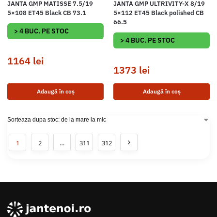
JANTA GMP MATISSE 7.5/19
JANTA GMP ULTRIVITY-X 8/19
5×108 ET45 Black CB 73.1
5×112 ET45 Black polished CB
66.5
> 4 BUC. PE STOC
> 4 BUC. PE STOC
1164
lei
1373
lei
Adaugă în coș
Adaugă în coș
1
2
…
311
312