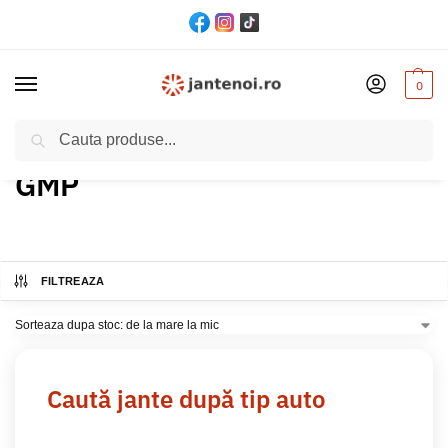
0
Cautare
Acasă
Produs Brand
GMP
/
/
GMP
FILTREAZA
Caută jante după tip auto