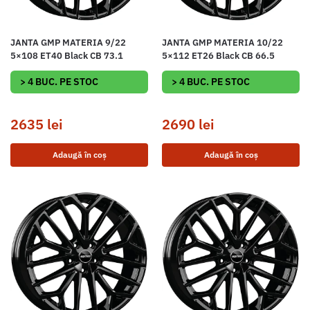
JANTA GMP MATERIA 9/22
JANTA GMP MATERIA 10/22
5×108 ET40 Black CB 73.1
5×112 ET26 Black CB 66.5
> 4 BUC. PE STOC
> 4 BUC. PE STOC
2635
lei
2690
lei
Adaugă în coș
Adaugă în coș