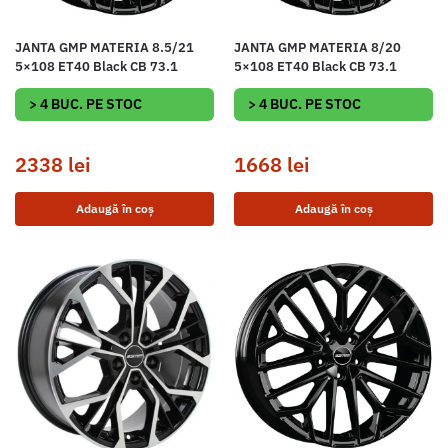
JANTA GMP MATERIA 8.5/21
JANTA GMP MATERIA 8/20
5×108 ET40 Black CB 73.1
5×108 ET40 Black CB 73.1
> 4 BUC. PE STOC
> 4 BUC. PE STOC
2338
lei
1668
lei
Adaugă în coș
Adaugă în coș