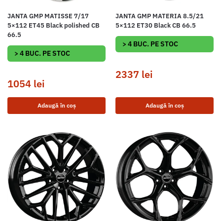
JANTA GMP MATISSE 7/17
JANTA GMP MATERIA 8.5/21
5×112 ET45 Black polished CB
5×112 ET30 Black CB 66.5
66.5
> 4 BUC. PE STOC
> 4 BUC. PE STOC
2337
lei
1054
lei
Adaugă în coș
Adaugă în coș