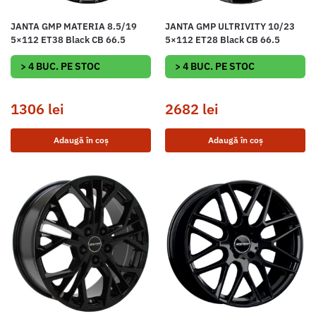
JANTA GMP MATERIA 8.5/19
JANTA GMP ULTRIVITY 10/23
5×112 ET38 Black CB 66.5
5×112 ET28 Black CB 66.5
> 4 BUC. PE STOC
> 4 BUC. PE STOC
1306
lei
2682
lei
Adaugă în coș
Adaugă în coș