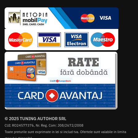
© 2025 TUNING AUTOHOR SRL
CUI: RO24577376, Nr. Reg. Com: J08/2672/2008
Toate preturile sunt exprimate in lei si includ tva. Ofertele sunt valabile in limita