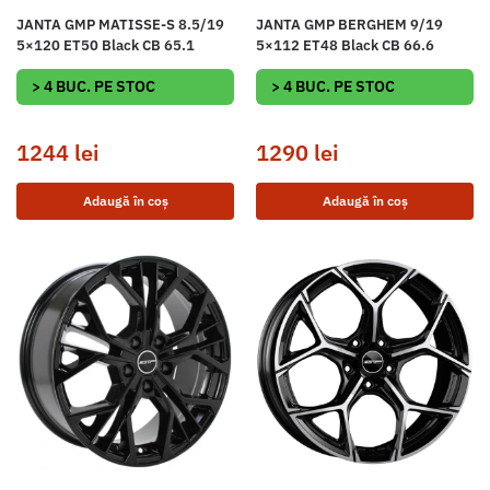
JANTA GMP MATISSE-S 8.5/19
JANTA GMP BERGHEM 9/19
5×120 ET50 Black CB 65.1
5×112 ET48 Black CB 66.6
> 4 BUC. PE STOC
> 4 BUC. PE STOC
1244
lei
1290
lei
Adaugă în coș
Adaugă în coș