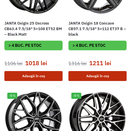
JANTA Oxigin 25 Oxcross
JANTA Oxigin 18 Concave
CB63.4 7.5/18″ 5×108 ET52 BM
CB57.1 7.5/18″ 5×112 ET37 B –
– Black Matt
black
> 4 BUC. PE STOC
> 4 BUC. PE STOC
1018
lei
1211
lei
1106
lei
1316
lei
Adaugă în coș
Adaugă în coș
-8%
-8%