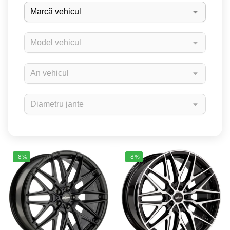
-8%
-8%