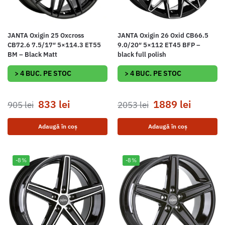
JANTA Oxigin 25 Oxcross
JANTA Oxigin 26 Oxid CB66.5
CB72.6 7.5/17″ 5×114.3 ET55
9.0/20″ 5×112 ET45 BFP –
BM – Black Matt
black full polish
> 4 BUC. PE STOC
> 4 BUC. PE STOC
833
lei
1889
lei
905
lei
2053
lei
Adaugă în coș
Adaugă în coș
-8%
-8%