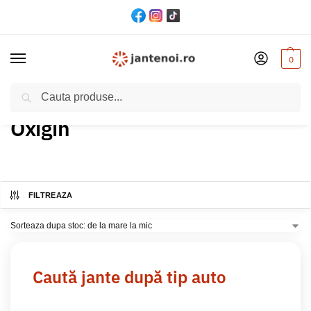
0
Cautare
Acasă
Produs Brand
Oxigin
/
/
Oxigin
FILTREAZA
Caută jante după tip auto