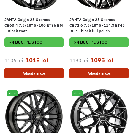
JANTA Oxigin 25 Oxcross
JANTA Oxigin 25 Oxcross
CB63.4 7.5/18″ 5×100 ET36 BM
CB72.6 7.5/18″ 5×114.3 ET45
– Black Matt
BFP – black full polish
> 4 BUC. PE STOC
> 4 BUC. PE STOC
1018
lei
1095
lei
1106
lei
1190
lei
Adaugă în coș
Adaugă în coș
-8%
-8%