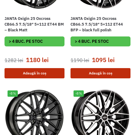
JANTA Oxigin 25 Oxcross
JANTA Oxigin 25 Oxcross
CB66.5 7.5/18″ 5×112 ET44 BM
CB66.5 7.5/18″ 5×112 ET44
– Black Matt
BFP – black full polish
> 4 BUC. PE STOC
> 4 BUC. PE STOC
1180
lei
1095
lei
1282
lei
1190
lei
Adaugă în coș
Adaugă în coș
-8%
-8%