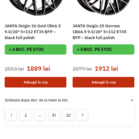
JANTA Oxigin 26 Oxid CB66.5
JANTA Oxigin 25 Oxcross
9.0/20″ 5×112 ET35 BFP –
CB66.5 9.0/20″ 5×112 ET45
black full polish
BFP – black full polish
> 4 BUC. PE STOC
> 4 BUC. PE STOC
1889
lei
1912
lei
2053
lei
2079
lei
Adaugă în coș
Adaugă în coș
1
2
…
31
32