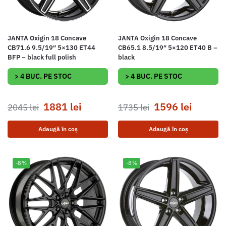
JANTA Oxigin 18 Concave
JANTA Oxigin 18 Concave
CB71.6 9.5/19″ 5×130 ET44
CB65.1 8.5/19″ 5×120 ET40 B –
BFP – black full polish
black
> 4 BUC. PE STOC
> 4 BUC. PE STOC
1881
lei
1596
lei
2045
lei
1735
lei
Adaugă în coș
Adaugă în coș
-8%
-8%