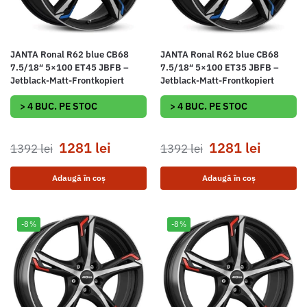
JANTA Ronal R62 blue CB68
JANTA Ronal R62 blue CB68
7.5/18″ 5×100 ET45 JBFB –
7.5/18″ 5×100 ET35 JBFB –
Jetblack-Matt-Frontkopiert
Jetblack-Matt-Frontkopiert
> 4 BUC. PE STOC
> 4 BUC. PE STOC
1281
lei
1281
lei
1392
lei
1392
lei
Adaugă în coș
Adaugă în coș
-8%
-8%