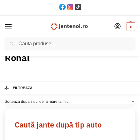
0
Cautare
Acasă
Produs Brand
Ronal
/
/
Ronal
FILTREAZA
Caută jante după tip auto