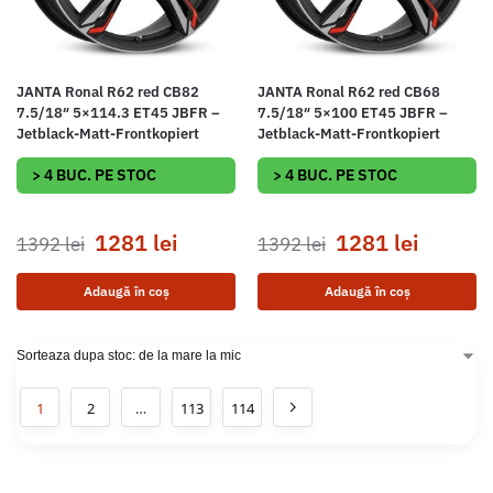
JANTA Ronal R62 red CB82
JANTA Ronal R62 red CB68
7.5/18″ 5×114.3 ET45 JBFR –
7.5/18″ 5×100 ET45 JBFR –
Jetblack-Matt-Frontkopiert
Jetblack-Matt-Frontkopiert
> 4 BUC. PE STOC
> 4 BUC. PE STOC
1281
lei
1281
lei
1392
lei
1392
lei
Adaugă în coș
Adaugă în coș
1
2
…
113
114