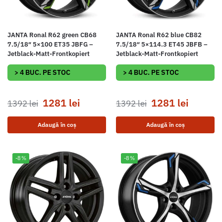
JANTA Ronal R62 green CB68
JANTA Ronal R62 blue CB82
7.5/18″ 5×100 ET35 JBFG –
7.5/18″ 5×114.3 ET45 JBFB –
Jetblack-Matt-Frontkopiert
Jetblack-Matt-Frontkopiert
> 4 BUC. PE STOC
> 4 BUC. PE STOC
1281
lei
1281
lei
1392
lei
1392
lei
Adaugă în coș
Adaugă în coș
-8%
-8%