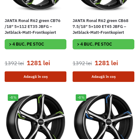
JANTA Ronal R62 green CB76
JANTA Ronal R62 green CB68
/18″ 5×112 ET35 JBFG –
7.5/18″ 5×100 ET45 JBFG –
Jetblack-Matt-Frontkopiert
Jetblack-Matt-Frontkopiert
> 4 BUC. PE STOC
> 4 BUC. PE STOC
1281
lei
1281
lei
1392
lei
1392
lei
Adaugă în coș
Adaugă în coș
-8%
-8%