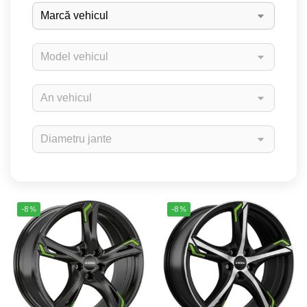
-8%
-8%