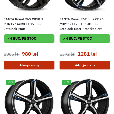
JANTA Ronal R65 CB58.1
JANTA Ronal R62 blue CB76
7.0/17″ 4×98 ET35 JB –
/18″ 5×112 ET35 JBFB –
Jetblack-Matt
Jetblack-Matt-Frontkopiert
> 4 BUC. PE STOC
> 4 BUC. PE STOC
980
lei
1281
lei
1065
lei
1392
lei
Adaugă în coș
Adaugă în coș
-8%
-8%