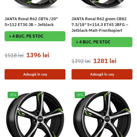
JANTA Ronal R62 CB76 /20″
JANTA Ronal R62 green CB82
5×112 ET30 JB – Jetblack
7.5/18″ 5×114.3 ET45 JBFG –
Jetblack-Matt-Frontkopiert
> 4 BUC. PE STOC
> 4 BUC. PE STOC
1396
lei
1518
lei
1281
lei
1392
lei
Adaugă în coș
Adaugă în coș
-8%
-8%