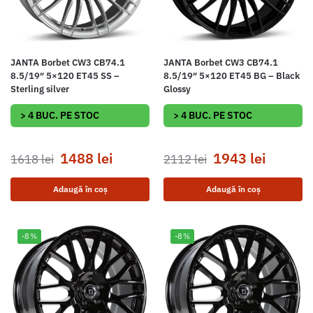
JANTA Borbet CW3 CB74.1
JANTA Borbet CW3 CB74.1
8.5/19″ 5×120 ET45 SS –
8.5/19″ 5×120 ET45 BG – Black
Sterling silver
Glossy
> 4 BUC. PE STOC
> 4 BUC. PE STOC
1488
lei
1943
lei
1618
lei
2112
lei
Adaugă în coș
Adaugă în coș
-8%
-8%