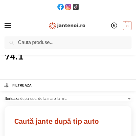
0
Cautare
Acasă
Produs CB (gaură centrală)
74.1
Pagina 2
/
/
/
74.1
FILTREAZA
Caută jante după tip auto