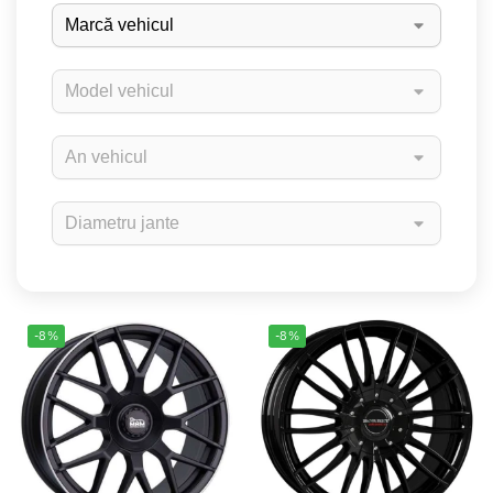
-8%
-8%