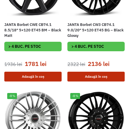
JANTA Borbet CWE CB74.1
JANTA Borbet CW3 CB74.1
8.5/18″ 5×120 ET45 BM – Black
9.0/20″ 5×120 ET45 BG – Black
Matt
Glossy
> 4 BUC. PE STOC
> 4 BUC. PE STOC
1781
lei
2136
lei
1936
lei
2322
lei
Adaugă în coș
Adaugă în coș
-8%
-8%