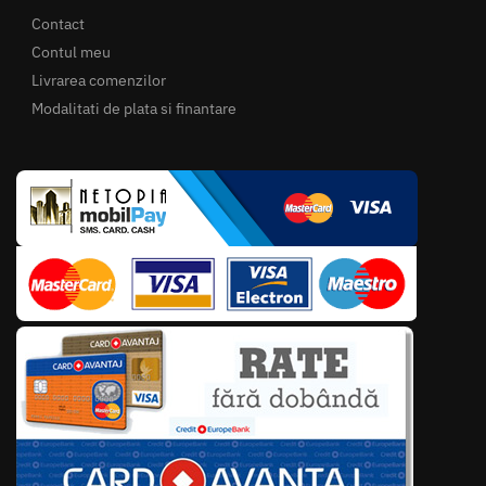
Contact
Contul meu
Livrarea comenzilor
Modalitati de plata si finantare