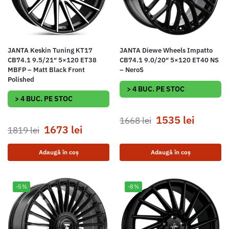
JANTA Keskin Tuning KT17
JANTA Diewe Wheels Impatto
CB74.1 9.5/21″ 5×120 ET38
CB74.1 9.0/20″ 5×120 ET40 NS
MBFP – Matt Black Front
– NeroS
Polished
> 4 BUC. PE STOC
> 4 BUC. PE STOC
1535
lei
1668
lei
1673
lei
1819
lei
Adaugă în coș
Adaugă în coș
-5%
-8%