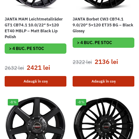
JANTA MAM Leichtmetallräder
JANTA Borbet CW3 CB74.1
GT1 CB74.1 10.0/22″ 5×120
9.0/20″ 5×120 ET35 BG – Black
ET40 MBLP – Matt Black Lip
Glossy
Polish
> 4 BUC. PE STOC
> 4 BUC. PE STOC
2136
lei
2322
lei
2421
lei
2632
lei
Adaugă în coș
Adaugă în coș
-8%
-8%