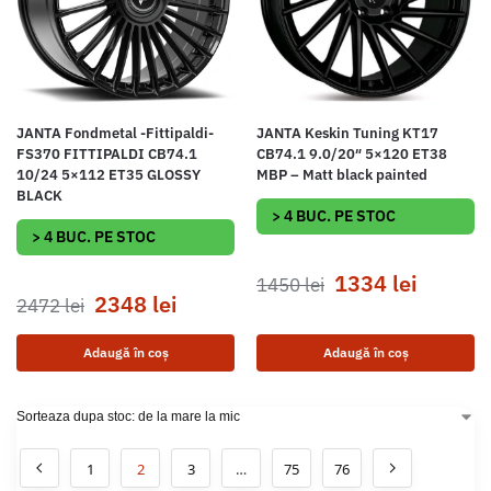
JANTA Fondmetal -Fittipaldi-
JANTA Keskin Tuning KT17
FS370 FITTIPALDI CB74.1
CB74.1 9.0/20″ 5×120 ET38
10/24 5×112 ET35 GLOSSY
MBP – Matt black painted
BLACK
> 4 BUC. PE STOC
> 4 BUC. PE STOC
1334
lei
1450
lei
2348
lei
2472
lei
Adaugă în coș
Adaugă în coș
1
2
3
…
75
76