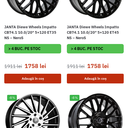
JANTA Diewe Wheels Impatto
JANTA Diewe Wheels Impatto
CB74.1 10.0/20″ 5×120 ET35
CB74.1 10.0/20″ 5×120 ET45
NS – NeroS
NS – NeroS
> 4 BUC. PE STOC
> 4 BUC. PE STOC
1758
lei
1758
lei
1911
lei
1911
lei
Adaugă în coș
Adaugă în coș
-8%
-8%