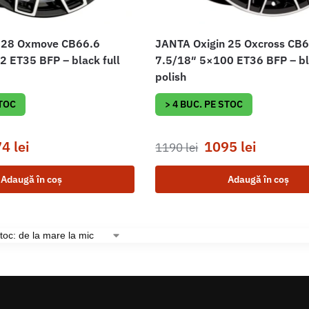
 28 Oxmove CB66.6
JANTA Oxigin 25 Oxcross CB
 ET35 BFP – black full
7.5/18″ 5×100 ET36 BFP – bla
polish
STOC
> 4 BUC. PE STOC
74
lei
1095
lei
1190
lei
Adaugă în coș
Adaugă în coș