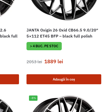
72.6
JANTA Oxigin 26 Oxid CB66.5 9.0/20″
lack full
5×112 ET45 BFP – black full polish
> 4 BUC. PE STOC
1889
lei
2053
lei
Adaugă în coș
-8%