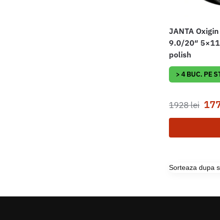
JANTA Oxigin
9.0/20″ 5×112
polish
> 4 BUC. PE 
17
1928
lei