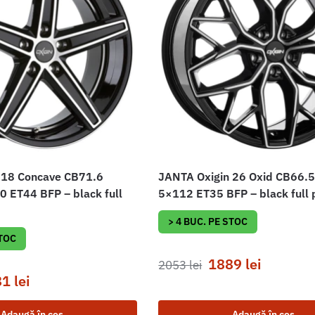
 18 Concave CB71.6
JANTA Oxigin 26 Oxid CB66.5
 ET44 BFP – black full
5×112 ET35 BFP – black full 
> 4 BUC. PE STOC
STOC
1889
lei
2053
lei
81
lei
Adaugă în coș
Adaugă în coș