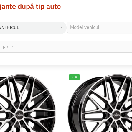
jante după tip auto
 VEHICUL
-8%