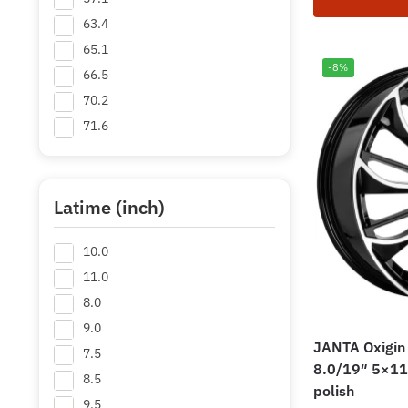
63.4
65.1
-8%
66.5
70.2
71.6
72.6
Latime (inch)
10.0
11.0
8.0
9.0
JANTA Oxigin
7.5
8.0/19″ 5×112
8.5
polish
9.5