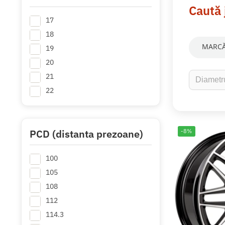
Caută 
17
18
MARCĂ
19
20
21
22
PCD (distanta prezoane)
-8%
100
105
108
112
114.3