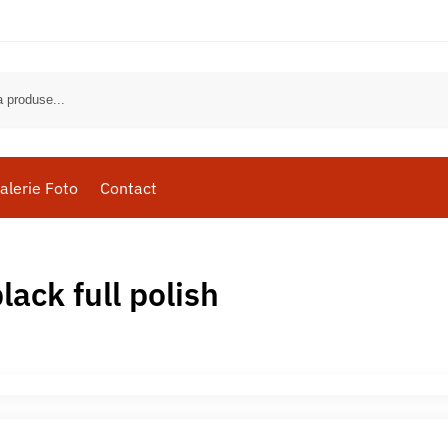
alerie Foto
Contact
lack full polish