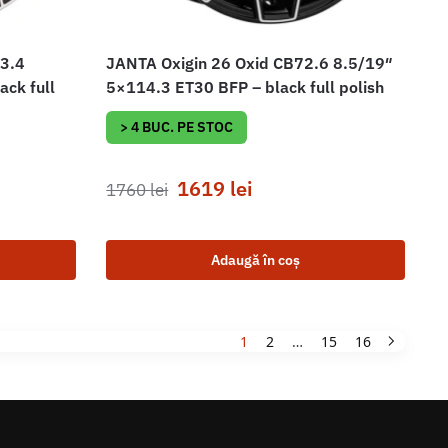
63.4
JANTA Oxigin 26 Oxid CB72.6 8.5/19″
ck full
5×114.3 ET30 BFP – black full polish
> 4 BUC. PE STOC
1619
lei
1760
lei
Adaugă în coș
1
2
…
15
16