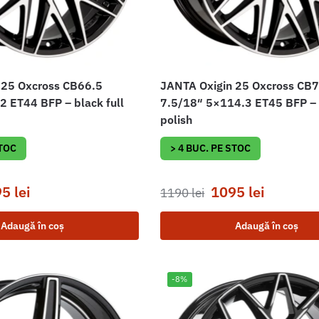
 25 Oxcross CB66.5
JANTA Oxigin 25 Oxcross CB
 ET44 BFP – black full
7.5/18″ 5×114.3 ET45 BFP – b
polish
STOC
> 4 BUC. PE STOC
95
lei
1095
lei
1190
lei
Adaugă în coș
Adaugă în coș
-8%