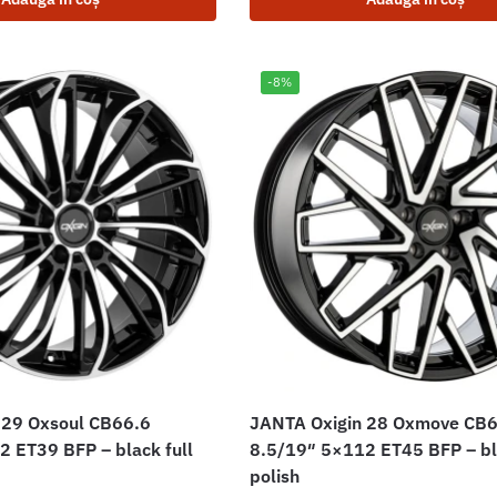
-8%
 29 Oxsoul CB66.6
JANTA Oxigin 28 Oxmove CB
 ET39 BFP – black full
8.5/19″ 5×112 ET45 BFP – bla
polish