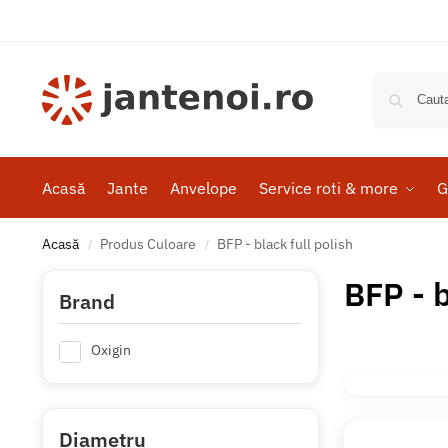
Acasă
Jante
Anvelope
Service roti & more
G
Acasă
Produs Culoare
BFP - black full polish
/
/
BFP - b
Brand
Oxigin
Diametru