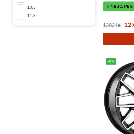
> 4 BUC. PE 
10.5
11.5
12
1383
lei
-8%