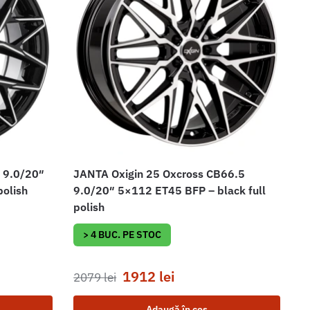
 9.0/20″
JANTA Oxigin 25 Oxcross CB66.5
polish
9.0/20″ 5×112 ET45 BFP – black full
polish
> 4 BUC. PE STOC
1912
lei
2079
lei
Adaugă în coș