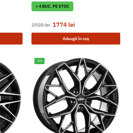
> 4 BUC. PE STOC
1774
lei
1928
lei
Adaugă în coș
-8%