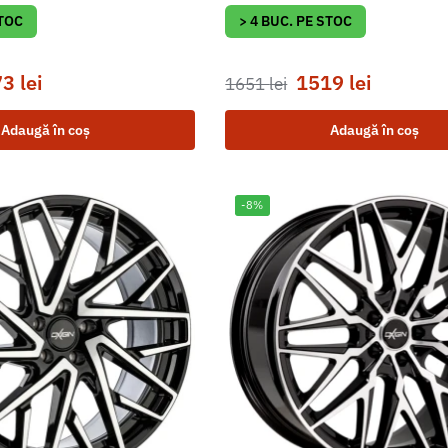
STOC
> 4 BUC. PE STOC
73
lei
1519
lei
1651
lei
Adaugă în coș
Adaugă în coș
-8%