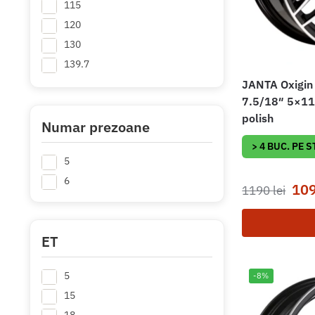
115
120
130
139.7
JANTA Oxigin
7.5/18″ 5×112
polish
Numar prezoane
> 4 BUC. PE 
5
6
10
1190
lei
ET
5
-8%
15