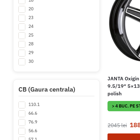
18
20
23
24
25
28
29
30
32
JANTA Oxigin
34
9.5/19″ 5×130
35
CB (Gaura centrala)
polish
36
110.1
38
> 4 BUC. PE 
+ Mai multe
66.6
76.9
18
2045
lei
56.6
57.1