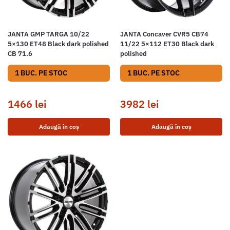
JANTA GMP TARGA 10/22
JANTA Concaver CVR5 CB74
5×130 ET48 Black dark polished
11/22 5×112 ET30 Black dark
CB 71.6
polished
1 BUC. PE STOC
1 BUC. PE STOC
1466
lei
3982
lei
Adaugă în coș
Adaugă în coș