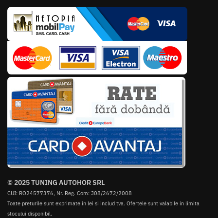
© 2025 TUNING AUTOHOR SRL
CUI: RO24577376, Nr. Reg. Com: J08/2672/2008
Toate preturile sunt exprimate in lei si includ tva. Ofertele sunt valabile in limita
stocului disponibil.