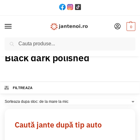
0
Cautare
Acasă
Produs Culoare
Black dark polished
/
/
Black dark polished
FILTREAZA
Caută jante după tip auto