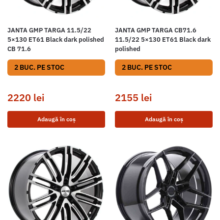
JANTA GMP TARGA 11.5/22
JANTA GMP TARGA CB71.6
5×130 ET61 Black dark polished
11.5/22 5×130 ET61 Black dark
CB 71.6
polished
2 BUC. PE STOC
2 BUC. PE STOC
2220
lei
2155
lei
Adaugă în coș
Adaugă în coș