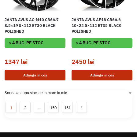
JANTA AVUS AC-M10 CB66.7
JANTA AVUS AF18 CB66.6
8.5×19 5×112 ET30 BLACK
10×22 5×112 ET35 BLACK
POLISHED
POLISHED
> 4 BUC. PE STOC
> 4 BUC. PE STOC
1347
lei
2450
lei
Adaugă în coș
Adaugă în coș
1
2
…
150
151