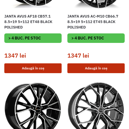
JANTA AVUS AF18 CB57.1
JANTA AVUS AC-M10 CB66.7
8.5×19 5×112 ET48 BLACK
8.5×19 5×112 ET45 BLACK
POLISHED
POLISHED
> 4 BUC. PE STOC
> 4 BUC. PE STOC
1347
lei
1347
lei
Adaugă în coș
Adaugă în coș