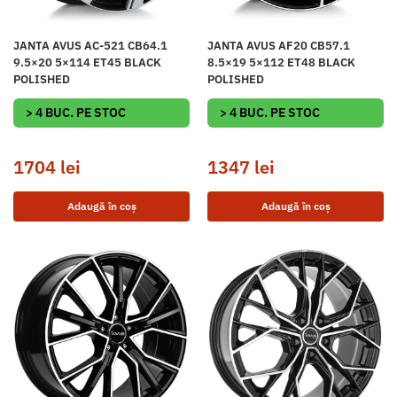
JANTA AVUS AC-521 CB64.1
JANTA AVUS AF20 CB57.1
9.5×20 5×114 ET45 BLACK
8.5×19 5×112 ET48 BLACK
POLISHED
POLISHED
> 4 BUC. PE STOC
> 4 BUC. PE STOC
1704
lei
1347
lei
Adaugă în coș
Adaugă în coș