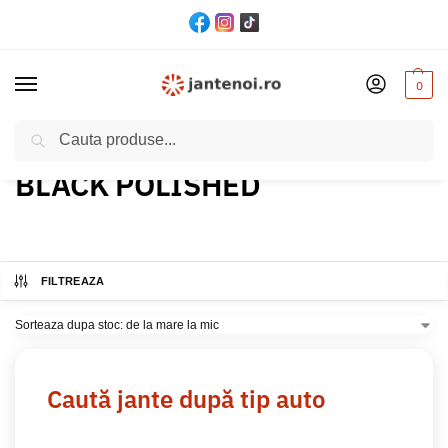
0
Cautare
Acasă
Produs Culoare
BLACK POLISHED
/
/
BLACK POLISHED
FILTREAZA
Caută jante după tip auto