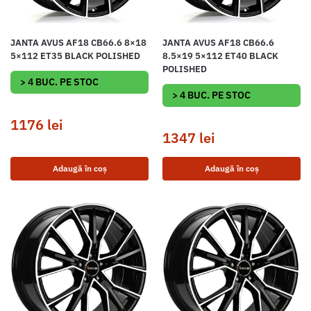
JANTA AVUS AF18 CB66.6 8×18
JANTA AVUS AF18 CB66.6
5×112 ET35 BLACK POLISHED
8.5×19 5×112 ET40 BLACK
POLISHED
> 4 BUC. PE STOC
> 4 BUC. PE STOC
1176
lei
1347
lei
Adaugă în coș
Adaugă în coș