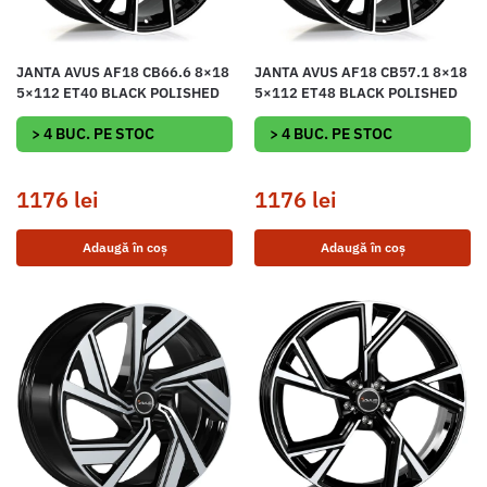
JANTA AVUS AF18 CB66.6 8×18
JANTA AVUS AF18 CB57.1 8×18
5×112 ET40 BLACK POLISHED
5×112 ET48 BLACK POLISHED
> 4 BUC. PE STOC
> 4 BUC. PE STOC
1176
lei
1176
lei
Adaugă în coș
Adaugă în coș