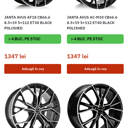
JANTA AVUS AF18 CB66.6
JANTA AVUS AC-M10 CB66.6
8.5×19 5×112 ET30 BLACK
8.5×19 5×112 ET40 BLACK
POLISHED
POLISHED
> 4 BUC. PE STOC
> 4 BUC. PE STOC
1347
lei
1347
lei
Adaugă în coș
Adaugă în coș