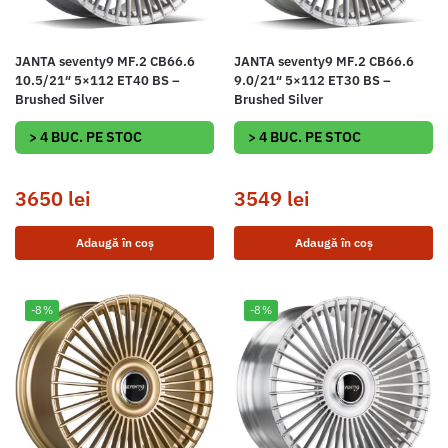
JANTA seventy9 MF.2 CB66.6
JANTA seventy9 MF.2 CB66.6
10.5/21″ 5×112 ET40 BS –
9.0/21″ 5×112 ET30 BS –
Brushed Silver
Brushed Silver
> 4 BUC. PE STOC
> 4 BUC. PE STOC
3650
lei
3549
lei
Adaugă în coș
Adaugă în coș
-8%
-8%