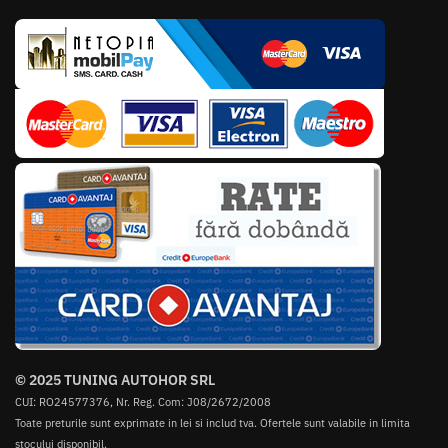
© 2025 TUNING AUTOHOR SRL
CUI: RO24577376, Nr. Reg. Com: J08/2672/2008
Toate preturile sunt exprimate in lei si includ tva. Ofertele sunt valabile in limita
stocului disponibil.