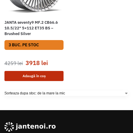
JANTA seventy9 MF.2 CB66.6
10.5/22″ 5×112 ET35 BS –
Brushed Silver
3 BUC. PE STOC
3918
lei
4259
lei
Adaugă în coș