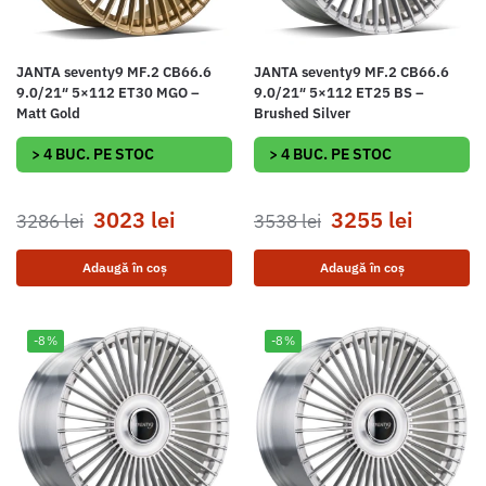
JANTA seventy9 MF.2 CB66.6
JANTA seventy9 MF.2 CB66.6
9.0/21″ 5×112 ET30 MGO –
9.0/21″ 5×112 ET25 BS –
Matt Gold
Brushed Silver
> 4 BUC. PE STOC
> 4 BUC. PE STOC
3023
lei
3255
lei
3286
lei
3538
lei
Adaugă în coș
Adaugă în coș
-8%
-8%