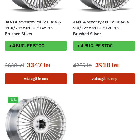
JANTA seventy9 MF.2 CB66.6
JANTA seventy9 MF.2 CB66.6
11.0/21″ 5×112 ET45 BS –
9.0/22″ 5×112 ET20 BS –
Brushed Silver
Brushed Silver
> 4 BUC. PE STOC
> 4 BUC. PE STOC
3347
lei
3918
lei
3638
lei
4259
lei
Adaugă în coș
Adaugă în coș
-8%