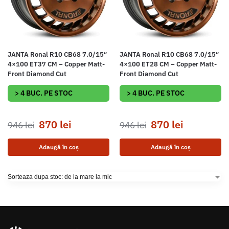
JANTA Ronal R10 CB68 7.0/15″
JANTA Ronal R10 CB68 7.0/15″
4×100 ET37 CM – Copper Matt-
4×100 ET28 CM – Copper Matt-
Front Diamond Cut
Front Diamond Cut
> 4 BUC. PE STOC
> 4 BUC. PE STOC
870
lei
870
lei
946
lei
946
lei
Adaugă în coș
Adaugă în coș