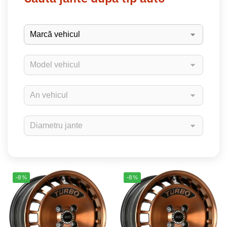
-8%
-8%