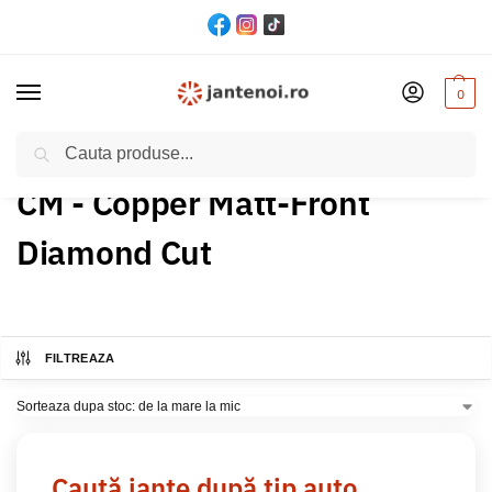
0
Cautare
Acasă
Produs Culoare
CM - Copper Matt-Front Diamond Cut
/
/
CM - Copper Matt-Front
Diamond Cut
FILTREAZA
Caută jante după tip auto