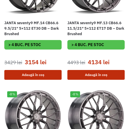
JANTA seventy9 MF.14 CB66.6
JANTA seventy9 MF.13 CB66.6
9.5/21″ 5×112 ET30 DB – Dark
11.5/21″ 5×112 ET17 DB – Dark
Brushed
Brushed
> 4 BUC. PE STOC
> 4 BUC. PE STOC
3154
lei
4134
lei
3429
lei
4493
lei
Adaugă în coș
Adaugă în coș
-8%
-8%