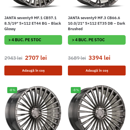
JANTA seventy9 MF.1 CB57.1
JANTA seventy9 MF.3 CB66.6
8.5/19″ 5×112 ET44 BG – Black
10.0/21″ 5×112 ET35 DB – Dark
Glossy
Brushed
> 4 BUC. PE STOC
> 4 BUC. PE STOC
2707
lei
3394
lei
2943
lei
3689
lei
Adaugă în coș
Adaugă în coș
-8%
-8%