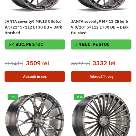
JANTA seventy9 MF.13 CB66.6
JANTA seventy9 MF.13 CB66.6
9.5/21″ 5×112 ET30 DB – Dark
9.0/20″ 5×112 ET30 DB – Dark
Brushed
Brushed
> 4 BUC. PE STOC
> 4 BUC. PE STOC
3509
lei
3332
lei
3814
lei
3622
lei
Adaugă în coș
Adaugă în coș
-8%
-8%