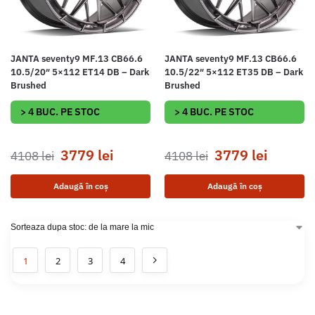
JANTA seventy9 MF.13 CB66.6
JANTA seventy9 MF.13 CB66.6
10.5/20″ 5×112 ET14 DB – Dark
10.5/22″ 5×112 ET35 DB – Dark
Brushed
Brushed
> 4 BUC. PE STOC
> 4 BUC. PE STOC
3779
lei
3779
lei
4108
lei
4108
lei
Adaugă în coș
Adaugă în coș
1
2
3
4