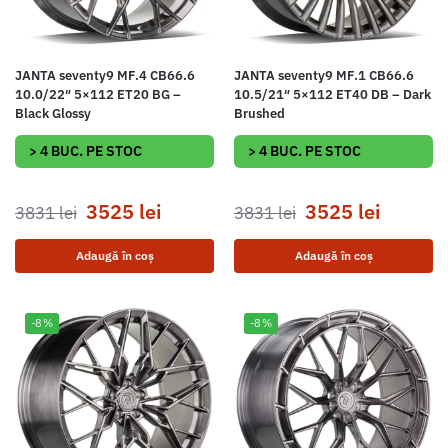
JANTA seventy9 MF.4 CB66.6
JANTA seventy9 MF.1 CB66.6
10.0/22″ 5×112 ET20 BG –
10.5/21″ 5×112 ET40 DB – Dark
Black Glossy
Brushed
> 4 BUC. PE STOC
> 4 BUC. PE STOC
3525
lei
3525
lei
3831
lei
3831
lei
Adaugă în coș
Adaugă în coș
-8%
-8%