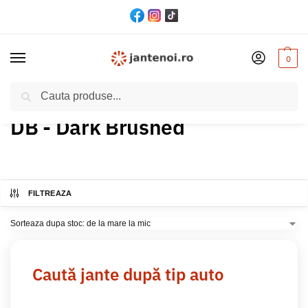
0
Cautare
Acasă
Produs Culoare
DB - Dark Brushed
/
/
DB - Dark Brushed
FILTREAZA
Caută jante după tip auto