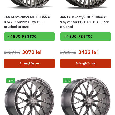
JANTA seventy9 MF.1 CB66.6
JANTA seventy9 MF.1 CB66.6
8.5/20″ 5×112 ET25 BB –
9.5/21″ 5×112 ET30 DB – Dark
Brushed Bronze
Brushed
> 4 BUC. PE STOC
> 4 BUC. PE STOC
3070
lei
3432
lei
3337
lei
3731
lei
Adaugă în coș
Adaugă în coș
-8%
-8%