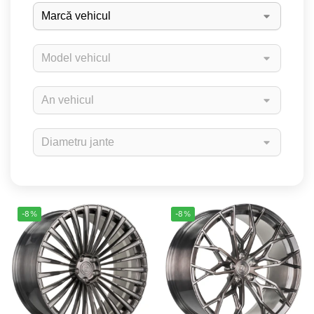
-8%
-8%